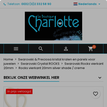

Telefoon:
0032 (0)2 332 58 90
Nederlands
×
×
×
Mijn verlanglijsten
Maak een verlanglijst
Inloggen
Maak een lijst
add_circle_outline
U moet ingelogd zijn om producten in uw verlanglijst
Verlanglijst naam
op te slaan.
Annuleren
Inloggen
Annuleren
Maak een verlanglijst
0



Home
Swarovski & Preciosa kristal kralen en parels voor
juwelen
Swarovski Crystal ROCKS
Swarovski Rocks vierkant
20mm
Rocks vierkant 20mm silver shade / creme
BEKIJK ONZE WEBWINKEL HIER
In prijs verlaagd
favorite_border