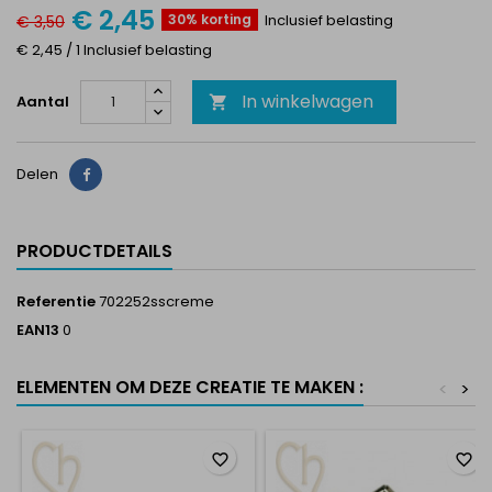
€ 2,45
30% korting
Inclusief belasting
€ 3,50
€ 2,45 / 1 Inclusief belasting
In winkelwagen
Aantal

Delen
Delen
PRODUCTDETAILS
Referentie
702252sscreme
EAN13
0
ELEMENTEN OM DEZE CREATIE TE MAKEN :
<
>
favorite_border
favorite_border