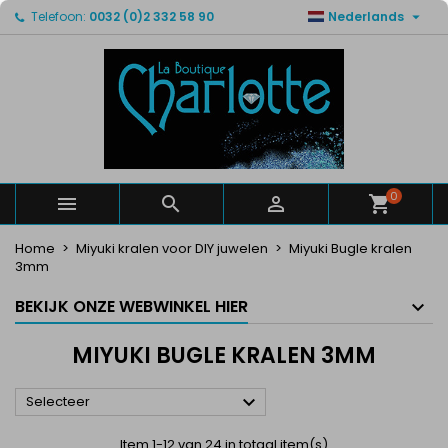

Telefoon:
0032 (0)2 332 58 90
Nederlands
×
×
×
×
Mijn verlanglijsten
((modalTitle))
Maak een verlanglijst
Inloggen
Maak een lijst
add_circle_outline
((confirmMessage))
U moet ingelogd zijn om producten in uw verlanglijst
Verlanglijst naam
op te slaan.
((cancelText))
((modalDeleteText))
Annuleren
Inloggen
Annuleren
Maak een verlanglijst
0



Home
Miyuki kralen voor DIY juwelen
Miyuki Bugle kralen
3mm
BEKIJK ONZE WEBWINKEL HIER
MIYUKI BUGLE KRALEN 3MM

Selecteer
Item 1-12 van 24 in totaal item(s)