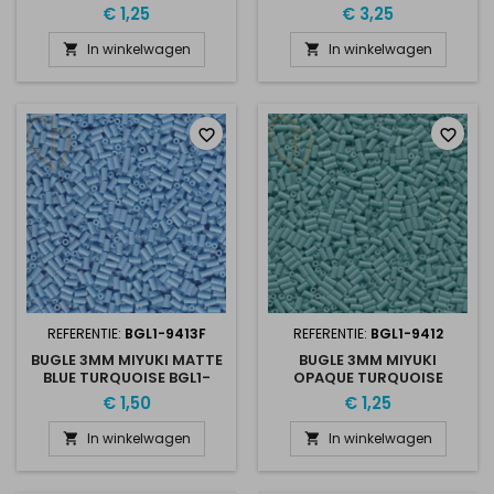
RASPBERRY BGL1-9460
€ 1,25
€ 3,25
In winkelwagen
In winkelwagen


favorite_border
favorite_border
REFERENTIE:
BGL1-9413F
REFERENTIE:
BGL1-9412
BUGLE 3MM MIYUKI MATTE
BUGLE 3MM MIYUKI
BLUE TURQUOISE BGL1-
OPAQUE TURQUOISE
9413F
GREEN BGL1-9412
€ 1,50
€ 1,25
In winkelwagen
In winkelwagen

