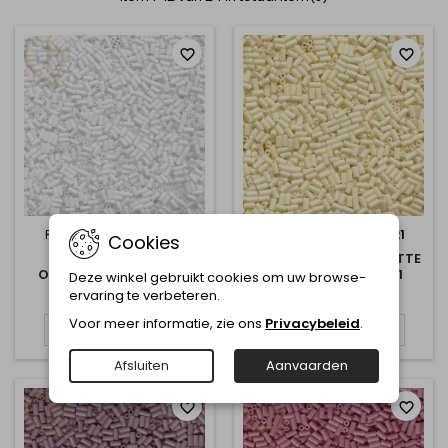
favorite_border
favorite_border
REFERENTIE:
BGL1-9402
REFERENTIE:
BGL1-92021
Cookies
BUGLE 3MM MIYUKI
BUGLE 3MM MIYUKI MATTE
OPAQUE WHITE - BGL1-
CREAM - BGL1-92021
Deze winkel gebruikt cookies om uw browse-
9402
ervaring te verbeteren.
€ 1,25
€ 2,25
Voor meer informatie, zie ons
Privacybeleid
.
In winkelwagen
In winkelwagen


Afsluiten
Aanvaarden
favorite_border
favorite_border