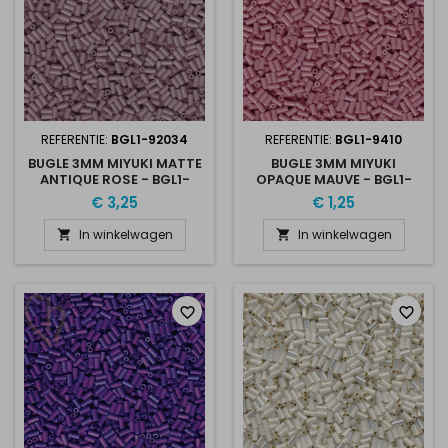
REFERENTIE:
BGL1-92034
REFERENTIE:
BGL1-9410
BUGLE 3MM MIYUKI MATTE
BUGLE 3MM MIYUKI
ANTIQUE ROSE - BGL1-
OPAQUE MAUVE - BGL1-
92034
9410
€ 3,25
€ 1,25
In winkelwagen
In winkelwagen


favorite_border
favorite_border