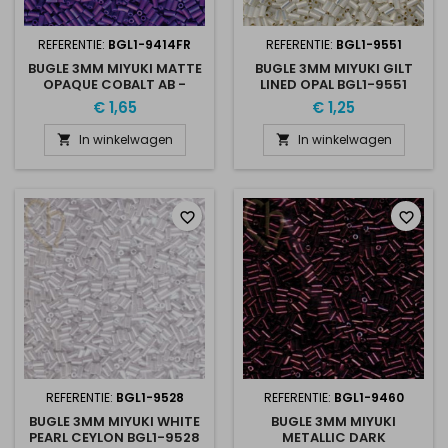
REFERENTIE:
BGL1-9414FR
REFERENTIE:
BGL1-9551
BUGLE 3MM MIYUKI MATTE
BUGLE 3MM MIYUKI GILT
OPAQUE COBALT AB -
LINED OPAL BGL1-9551
BGL1-9414FR
€ 1,65
€ 1,25
In winkelwagen
In winkelwagen


favorite_border
favorite_border
REFERENTIE:
BGL1-9528
REFERENTIE:
BGL1-9460
BUGLE 3MM MIYUKI WHITE
BUGLE 3MM MIYUKI
PEARL CEYLON BGL1-9528
METALLIC DARK