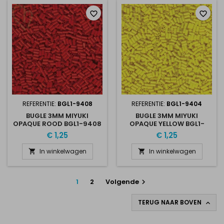
favorite_border
favorite_border
REFERENTIE:
BGL1-9408
REFERENTIE:
BGL1-9404
BUGLE 3MM MIYUKI
BUGLE 3MM MIYUKI
OPAQUE ROOD BGL1-9408
OPAQUE YELLOW BGL1-
9404
€ 1,25
€ 1,25
In winkelwagen
In winkelwagen


1
2
Volgende

TERUG NAAR BOVEN
