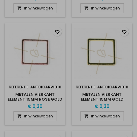
In winkelwagen
In winkelwagen


favorite_border
favorite_border
REFERENTIE:
ANT01CARVID10
REFERENTIE:
ANT01CARVID10
METALEN VIERKANT
METALEN VIERKANT
ELEMENT 15MM ROSE GOLD
ELEMENT 15MM GOLD
PLATED
PLATED
€ 0,30
€ 0,30
In winkelwagen
In winkelwagen

