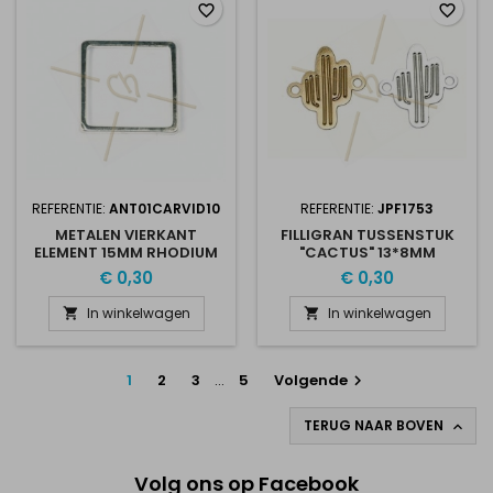
favorite_border
favorite_border
REFERENTIE:
ANT01CARVID10
REFERENTIE:
JPF1753
METALEN VIERKANT
FILLIGRAN TUSSENSTUK
ELEMENT 15MM RHODIUM
"CACTUS" 13*8MM
PLATED
€ 0,30
€ 0,30
In winkelwagen
In winkelwagen


1
2
3
…
5
Volgende

TERUG NAAR BOVEN

Volg ons op Facebook