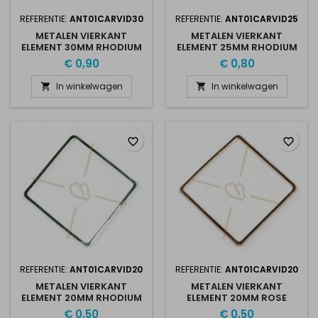
REFERENTIE:
ANT01CARVID30
REFERENTIE:
ANT01CARVID25
METALEN VIERKANT
METALEN VIERKANT
ELEMENT 30MM RHODIUM
ELEMENT 25MM RHODIUM
PLATED
PLATED
€ 0,90
€ 0,80
In winkelwagen
In winkelwagen


favorite_border
favorite_border
REFERENTIE:
ANT01CARVID20
REFERENTIE:
ANT01CARVID20
METALEN VIERKANT
METALEN VIERKANT
ELEMENT 20MM RHODIUM
ELEMENT 20MM ROSE
PLATED
GOLD PLATED
€ 0,50
€ 0,50