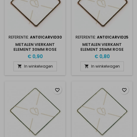
REFERENTIE:
ANT01CARVID30
REFERENTIE:
ANT01CARVID25
METALEN VIERKANT
METALEN VIERKANT
ELEMENT 30MM ROSE
ELEMENT 25MM ROSE
GOLD PLATED
GOLD PLATED
€ 0,90
€ 0,80
In winkelwagen
In winkelwagen


favorite_border
favorite_border