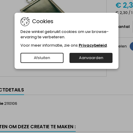
€ 2,
€ 2,30 / 1
Cookies
Aantal
Deze winkel gebruikt cookies om uw browse-
ervaring te verbeteren.
Voor meer informatie, zie ons
Privacybeleid
.
Delen
Afsluiten
Aanvaarden
TDETAILS
ie
2110106
TEN OM DEZE CREATIE TE MAKEN :