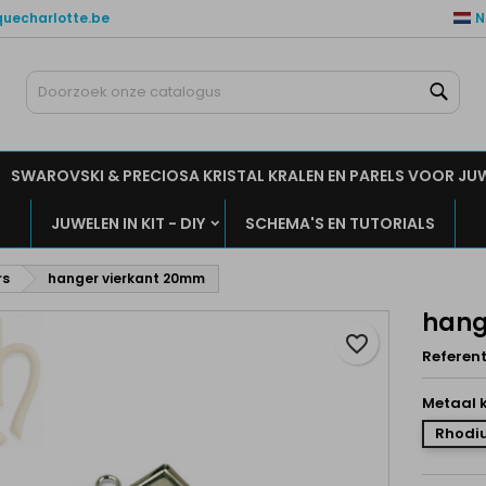
quecharlotte.be
N
ijn verlanglijsten
aak een verlanglijst
nloggen
Zoe
Maak een lijst
moet ingelogd zijn om producten in uw verlanglijst op te slaan.
rlanglijst naam
SWAROVSKI & PRECIOSA KRISTAL KRALEN EN PARELS VOOR JU
Annuleren
Inlogge
JUWELEN IN KIT - DIY
SCHEMA'S EN TUTORIALS
Annuleren
Maak een verlanglijs
rs
hanger vierkant 20mm
hang
favorite_border
Referent
Metaal k
Rhodiu