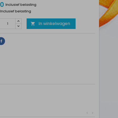
30
Inclusief belasting
 Inclusief belasting
In winkelwagen

Delen
<
>