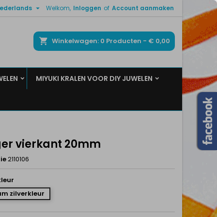

ederlands
Welkom,
Inloggen
of
Account aanmaken
×
×
×
ken
Winkelwagen
0
Producten -
€ 0,00
WELEN
MIYUKI KRALEN VOOR DIY JUWELEN
n
t
er vierkant 20mm
ie
2110106
leur
m zilverkleur