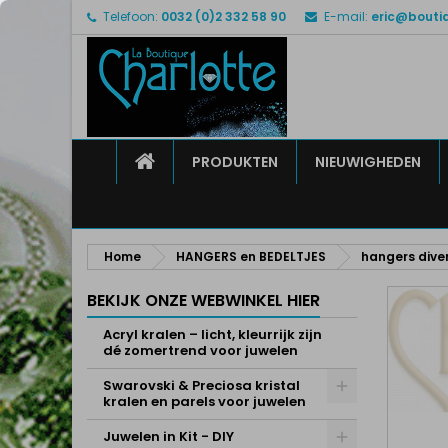
Telefoon:
0032 (0)2 332 58 90
E-mail:
eric@bouti
M
M
I
add_circle_outline
U 
Ve
HOME
PRODUKTEN
NIEUWIGHEDEN
Home
HANGERS en BEDELTJES
hangers dive
BEKIJK ONZE WEBWINKEL HIER
Acryl kralen – licht, kleurrijk zijn
dé zomertrend voor juwelen
Swarovski & Preciosa kristal
kralen en parels voor juwelen
Juwelen in Kit - DIY