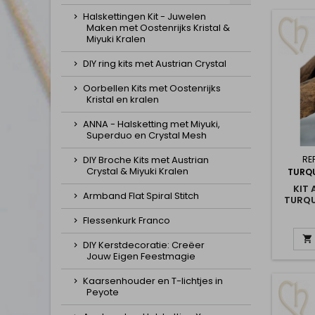
Halskettingen Kit - Juwelen
Maken met Oostenrijks Kristal &
Miyuki Kralen
DIY ring kits met Austrian Crystal
Oorbellen Kits met Oostenrijks
Kristal en kralen
ANNA - Halsketting met Miyuki,
Superduo en Crystal Mesh
RE
DIY Broche Kits met Austrian
Crystal & Miyuki Kralen
TURQ
KIT
Armband Flat Spiral Stitch
TURQ
Flessenkurk Franco

DIY Kerstdecoratie: Creëer
Jouw Eigen Feestmagie
Kaarsenhouder en T-lichtjes in
Peyote