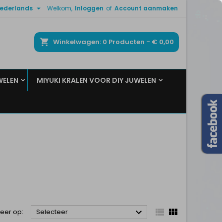

ederlands
Welkom,
Inloggen
of
Account aanmaken
×
×
×
×
ken
Winkelwagen
0
Producten -
€ 0,00
WELEN
MIYUKI KRALEN VOOR DIY JUWELEN
)
n
t



teer op:
Selecteer