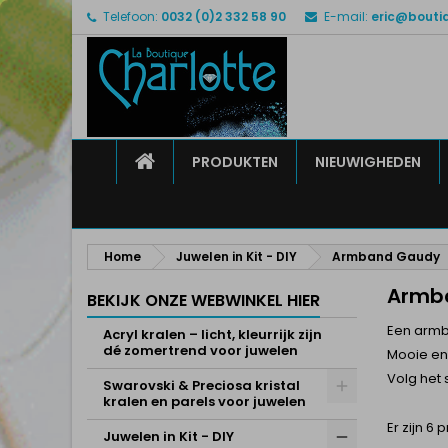
Telefoon:
0032 (0)2 332 58 90
E-mail:
eric@bouti
M
(
M
I
add_circle_outline
((
U 
Ve
HOME
PRODUKTEN
NIEUWIGHEDEN
Home
Juwelen in Kit - DIY
Armband Gaudy
Armb
BEKIJK ONZE WEBWINKEL HIER
Een armb
Acryl kralen – licht, kleurrijk zijn
dé zomertrend voor juwelen
Mooie en
Volg het
Swarovski & Preciosa kristal
kralen en parels voor juwelen
Er zijn 6 
Juwelen in Kit - DIY