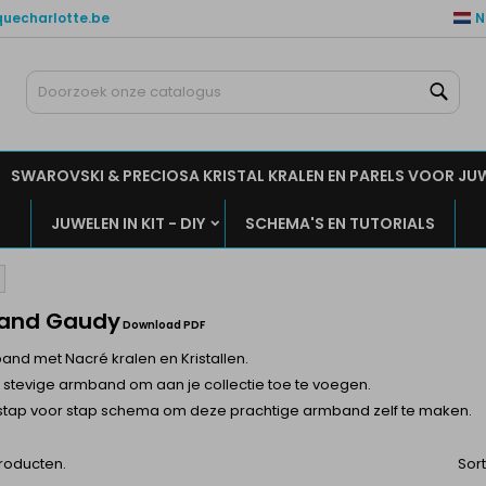
quecharlotte.be
N
ijn verlanglijsten
(modalTitle))
aak een verlanglijst
nloggen
Zoe
Maak een lijst
confirmMessage))
moet ingelogd zijn om producten in uw verlanglijst op te slaan.
rlanglijst naam
SWAROVSKI & PRECIOSA KRISTAL KRALEN EN PARELS VOOR JU
((cancelText))
Annuleren
((modalDeleteText)
Inlogge
JUWELEN IN KIT - DIY
SCHEMA'S EN TUTORIALS
Annuleren
Maak een verlanglijs
and Gaudy
Download PDF
and met Nacré kralen en Kristallen.
 stevige armband om aan je collectie toe te voegen.
 stap voor stap schema om deze prachtige armband zelf te maken.
producten.
Sor