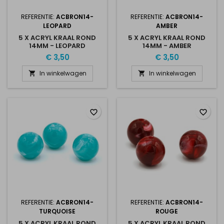
REFERENTIE:
ACBRON14-
REFERENTIE:
ACBRON14-
LEOPARD
AMBER
5 X ACRYL KRAAL ROND
5 X ACRYL KRAAL ROND
14MM - LEOPARD
14MM - AMBER
€ 3,50
€ 3,50
In winkelwagen
In winkelwagen


favorite_border
favorite_border
REFERENTIE:
ACBRON14-
REFERENTIE:
ACBRON14-
TURQUOISE
ROUGE
5 X ACRYL KRAAL ROND
5 X ACRYL KRAAL ROND