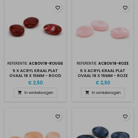
favorite_border
favorite_border
REFERENTIE:
ACBOV18-ROUGE
REFERENTIE:
ACBOV18-ROZE
5 X ACRYL KRAAL PLAT
5 X ACRYL KRAAL PLAT
OVAAL 18 X 15MM - ROOD
OVAAL 18 X 15MM - ROZE
€ 2,50
€ 2,50
In winkelwagen
In winkelwagen


favorite_border
favorite_border