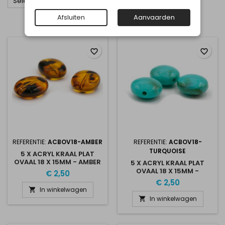

Selecteer
Afsluiten
Aanvaarden
Item 1-12 van 193 in totaal item(s)
favorite_border
favorite_border
REFERENTIE:
ACBOV18-AMBER
REFERENTIE:
ACBOV18-
TURQUOISE
5 X ACRYL KRAAL PLAT
OVAAL 18 X 15MM - AMBER
5 X ACRYL KRAAL PLAT
OVAAL 18 X 15MM -
€ 2,50
TURQUOISE
€ 2,50
In winkelwagen

In winkelwagen
