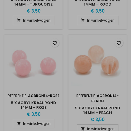
14MM - TURQUOISE
14MM - ROOD
€ 3,50
€ 3,50
In winkelwagen
In winkelwagen


favorite_border
favorite_border
REFERENTIE:
ACBRON14-ROSE
REFERENTIE:
ACBRON14-
PEACH
5 X ACRYL KRAAL ROND
14MM - ROZE
5 X ACRYL KRAAL ROND
14MM - PEACH
€ 3,50
€ 3,50
In winkelwagen

In winkelwagen
