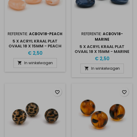
REFERENTIE:
ACBOV18-PEACH
REFERENTIE:
ACBOV18-
MARINE
5 X ACRYL KRAAL PLAT
OVAAL 18 X 15MM - PEACH
5 X ACRYL KRAAL PLAT
OVAAL 18 X 15MM - MARINE
€ 2,50
€ 2,50
In winkelwagen

In winkelwagen

favorite_border
favorite_border