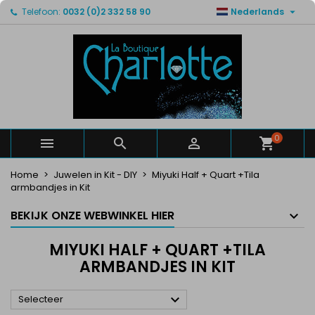

Telefoon:
0032 (0)2 332 58 90
Nederlands
×
×
×
×
Mijn verlanglijsten
((modalTitle))
Maak een verlanglijst
Inloggen
Maak een lijst
add_circle_outline
((confirmMessage))
U moet ingelogd zijn om producten in uw verlanglijst
Verlanglijst naam
op te slaan.
((cancelText))
((modalDeleteText))
Annuleren
Inloggen
Annuleren
Maak een verlanglijst
0



Home
Juwelen in Kit - DIY
Miyuki Half + Quart +Tila
armbandjes in Kit
BEKIJK ONZE WEBWINKEL HIER
MIYUKI HALF + QUART +TILA
ARMBANDJES IN KIT

Selecteer