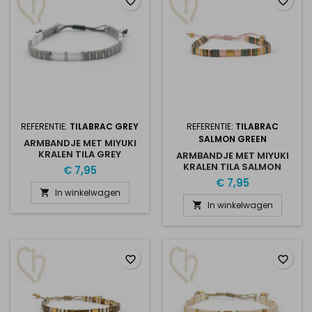
favorite_border
favorite_border
REFERENTIE:
TILABRAC GREY
REFERENTIE:
TILABRAC
SALMON GREEN
ARMBANDJE MET MIYUKI
KRALEN TILA GREY
ARMBANDJE MET MIYUKI
KRALEN TILA SALMON
€ 7,95
GREEN
€ 7,95
In winkelwagen

In winkelwagen

favorite_border
favorite_border