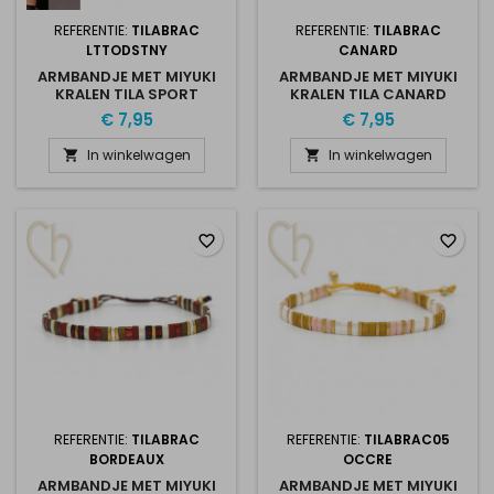
REFERENTIE:
TILABRAC
REFERENTIE:
TILABRAC
LTTODSTNY
CANARD
ARMBANDJE MET MIYUKI
ARMBANDJE MET MIYUKI
KRALEN TILA SPORT
KRALEN TILA CANARD
LTTODSTNY
GOLD
€ 7,95
€ 7,95
In winkelwagen
In winkelwagen


favorite_border
favorite_border
REFERENTIE:
TILABRAC
REFERENTIE:
TILABRAC05
BORDEAUX
OCCRE
ARMBANDJE MET MIYUKI
ARMBANDJE MET MIYUKI