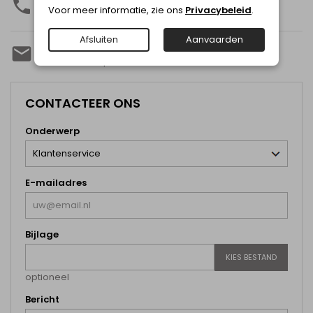
Bel ons:

Voor meer informatie, zie ons
Privacybeleid
.
0032 2 332 58 90
Afsluiten
Aanvaarden
E-mail ons:

eric@boutiquecharlotte.be
CONTACTEER ONS
Onderwerp
E-mailadres
Bijlage
KIES BESTAND
optioneel
Bericht