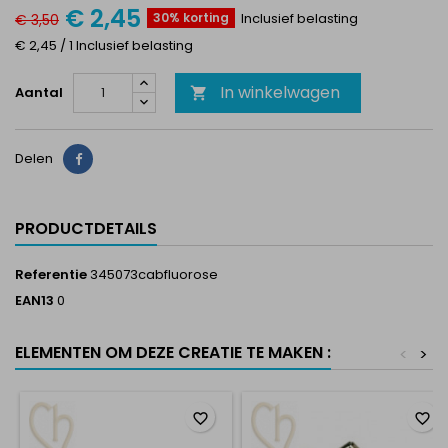
€ 2,45
30% korting
Inclusief belasting
€ 3,50
€ 2,45 / 1 Inclusief belasting
In winkelwagen
Aantal

Delen
Delen
PRODUCTDETAILS
Referentie
345073cabfluorose
EAN13
0
ELEMENTEN OM DEZE CREATIE TE MAKEN :
<
>
favorite_border
favorite_border