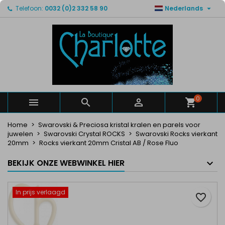

Telefoon:
0032 (0)2 332 58 90
Nederlands
×
×
×
Mijn verlanglijsten
Maak een verlanglijst
Inloggen
Maak een lijst
add_circle_outline
U moet ingelogd zijn om producten in uw verlanglijst
Verlanglijst naam
op te slaan.
Annuleren
Inloggen
Annuleren
Maak een verlanglijst
0



Home
Swarovski & Preciosa kristal kralen en parels voor
juwelen
Swarovski Crystal ROCKS
Swarovski Rocks vierkant
20mm
Rocks vierkant 20mm Cristal AB / Rose Fluo
BEKIJK ONZE WEBWINKEL HIER
In prijs verlaagd
favorite_border