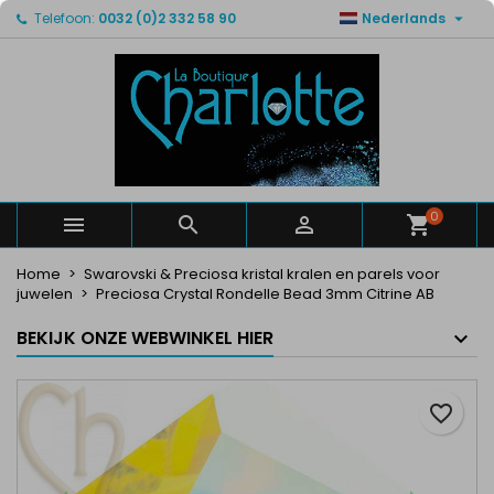

Telefoon:
0032 (0)2 332 58 90
Nederlands
×
×
×
Mijn verlanglijsten
Maak een verlanglijst
Inloggen
Maak een lijst
add_circle_outline
U moet ingelogd zijn om producten in uw verlanglijst
Verlanglijst naam
op te slaan.
Annuleren
Inloggen
Annuleren
Maak een verlanglijst
0



Home
Swarovski & Preciosa kristal kralen en parels voor
juwelen
Preciosa Crystal Rondelle Bead 3mm Citrine AB
BEKIJK ONZE WEBWINKEL HIER
favorite_border