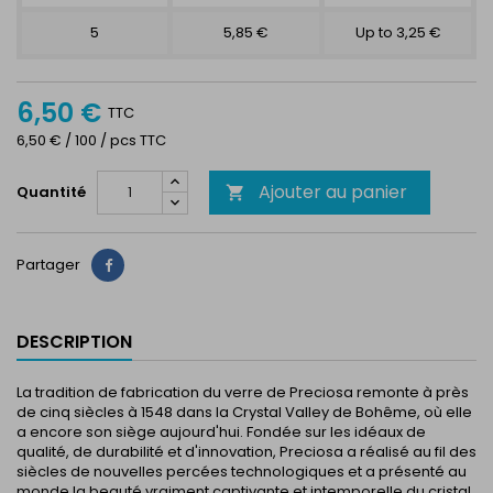
5
5,85 €
Up to 3,25 €
6,50 €
TTC
6,50 € / 100 / pcs TTC
Ajouter au panier
Quantité

Partager
Partager
DESCRIPTION
La tradition de fabrication du verre de Preciosa remonte à près
de cinq siècles à 1548 dans la Crystal Valley de Bohême, où elle
a encore son siège aujourd'hui. Fondée sur les idéaux de
qualité, de durabilité et d'innovation, Preciosa a réalisé au fil des
siècles de nouvelles percées technologiques et a présenté au
monde la beauté vraiment captivante et intemporelle du cristal