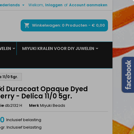

ederlands
Welkom,
Inloggen
of
Account aanmaken
×
×
×
ken
Winkelwagen
0
Producten -
€ 0,00
WELEN
MIYUKI KRALEN VOOR DIY JUWELEN
n
t
 11/0 5gr.
ki Duracoat Opaque Dyed
rry - Delica 11/0 5gr.
ie
db2132 H
Merk
Miyuki Beads
20
Inclusief belasting
5gr. Inclusief belasting