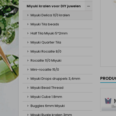
Miyuki kralen voor DIY juwelen
Miyuki Delica 11/0 kralen
Miyuki Tila beads
Half Tila Miyuki 5*2mm
Miyuki Quarter Tila
Miyuki Rocaille 8/0
Rocaille 11/0 Miyuki
Mini-rocaille 15/0
PRODUC
Miyuki Drops druppels 3,4mm
Miyuki Bead Thread
Miyuki Cube 1.8mm
Buggles 6mm Miyuki
Miyuki Bugle kralen 3mm