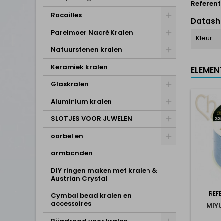
Referent
Rocailles
Datash
Parelmoer Nacré Kralen
Kleur
Natuurstenen kralen
Keramiek kralen
ELEMEN
Glaskralen
Aluminium kralen
SLOTJES VOOR JUWELEN
oorbellen
armbanden
DIY ringen maken met kralen &
Austrian Crystal
REFE
Cymbal bead kralen en
accessoires
MIY
Rijgdraad voor kralen