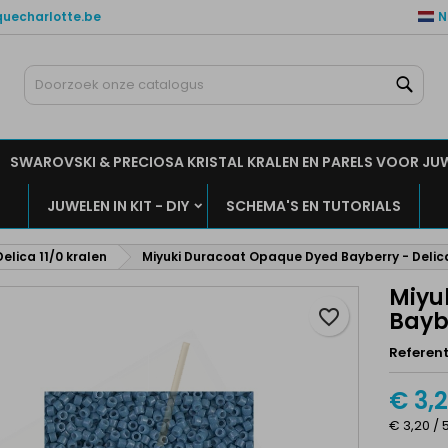
quecharlotte.be
N
ijn verlanglijsten
aak een verlanglijst
nloggen
Zoe
Maak een lijst
moet ingelogd zijn om producten in uw verlanglijst op te slaan.
rlanglijst naam
SWAROVSKI & PRECIOSA KRISTAL KRALEN EN PARELS VOOR JU
Annuleren
Inlogge
JUWELEN IN KIT - DIY
SCHEMA'S EN TUTORIALS
Annuleren
Maak een verlanglijs
Delica 11/0 kralen
Miyuki Duracoat Opaque Dyed Bayberry - Delica
Miyu
favorite_border
Baybe
Referent
€ 3,
€ 3,20 / 