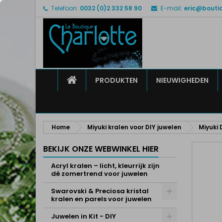
Telefoon:
0032 (0)2 332 58 90
E-mail:
eric@bouti
M
M
I
add_circle_outline
U 
Ve
HOME
PRODUKTEN
NIEUWIGHEDEN
Home
Miyuki kralen voor DIY juwelen
Miyuki 
BEKIJK ONZE WEBWINKEL HIER
Acryl kralen – licht, kleurrijk zijn
dé zomertrend voor juwelen
Swarovski & Preciosa kristal
kralen en parels voor juwelen
Juwelen in Kit - DIY