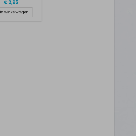
RAADSTEKER
€ 2,95
In winkelwagen