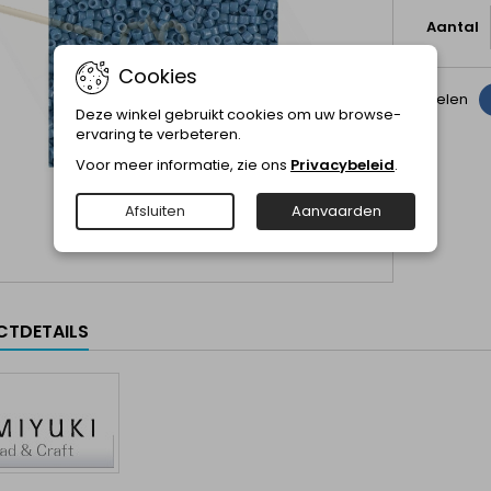
Aantal
Cookies
Delen
Deze winkel gebruikt cookies om uw browse-
ervaring te verbeteren.
Voor meer informatie, zie ons
Privacybeleid
.
Afsluiten
Aanvaarden
TDETAILS