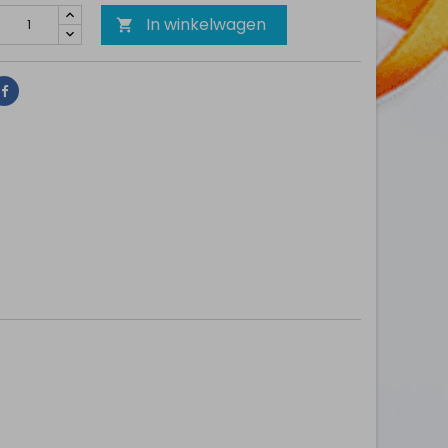
In winkelwagen

Delen