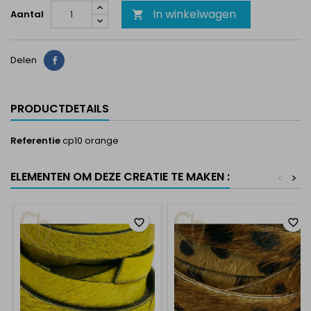
In winkelwagen
Aantal

Delen
Delen
PRODUCTDETAILS
Referentie
cp10 orange
ELEMENTEN OM DEZE CREATIE TE MAKEN :
<
>
favorite_border
favorite_border