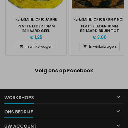
REFERENTIE:
CP10 JAUNE
REFERENTIE:
CP10 BRUN P NOIR
PLATTE LEDER 10MM
PLATTE LEDER 10MM
BEHAARD GEEL
BEHAARD BRUIN TOT
ZWARTE VLEK
€ 1,25
€ 3,00
In winkelwagen
In winkelwagen


Volg ons op Facebook

WORKSHOPS

ONS BEDRIJF

UW ACCOUNT