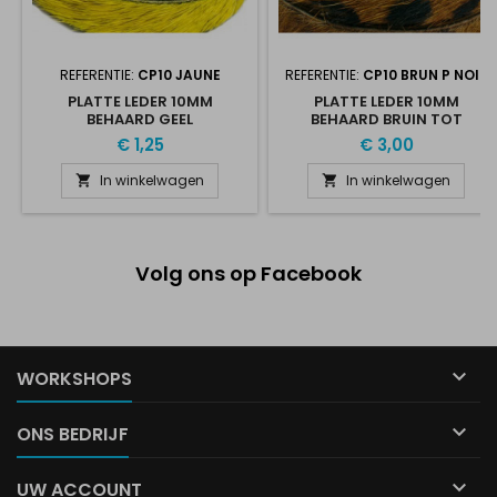
REFERENTIE:
CP10 JAUNE
REFERENTIE:
CP10 BRUN P NOIR
PLATTE LEDER 10MM
PLATTE LEDER 10MM
BEHAARD GEEL
BEHAARD BRUIN TOT
ZWARTE VLEK
€ 1,25
€ 3,00
In winkelwagen
In winkelwagen


Volg ons op Facebook

WORKSHOPS

ONS BEDRIJF

UW ACCOUNT