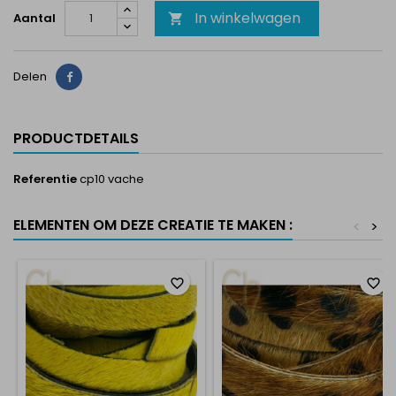
In winkelwagen
Aantal

Delen
Delen
PRODUCTDETAILS
Referentie
cp10 vache
ELEMENTEN OM DEZE CREATIE TE MAKEN :
<
>
favorite_border
favorite_border