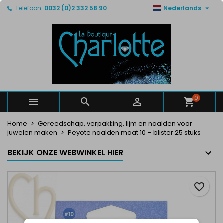

Telefoon:
0032 (0)2 332 58 90
Nederlands
×
×
×
Mijn verlanglijsten
Maak een verlanglijst
Inloggen
Maak een lijst
add_circle_outline
U moet ingelogd zijn om producten in uw verlanglijst
Verlanglijst naam
op te slaan.
Annuleren
Inloggen
Annuleren
Maak een verlanglijst
0



Home
Gereedschap, verpakking, lijm en naalden voor
juwelen maken
Peyote naalden maat 10 – blister 25 stuks
BEKIJK ONZE WEBWINKEL HIER
favorite_border