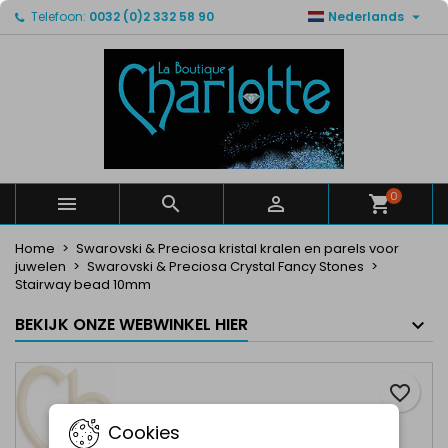

Telefoon:
0032 (0)2 332 58 90
Nederlands
×
×
×
Mijn verlanglijsten
Maak een verlanglijst
Inloggen
Maak een lijst
add_circle_outline
U moet ingelogd zijn om producten in uw verlanglijst
Verlanglijst naam
op te slaan.
Annuleren
Inloggen
Annuleren
Maak een verlanglijst
0



Home
Swarovski & Preciosa kristal kralen en parels voor
juwelen
Swarovski & Preciosa Crystal Fancy Stones
Stairway bead 10mm
BEKIJK ONZE WEBWINKEL HIER
favorite_border
Cookies