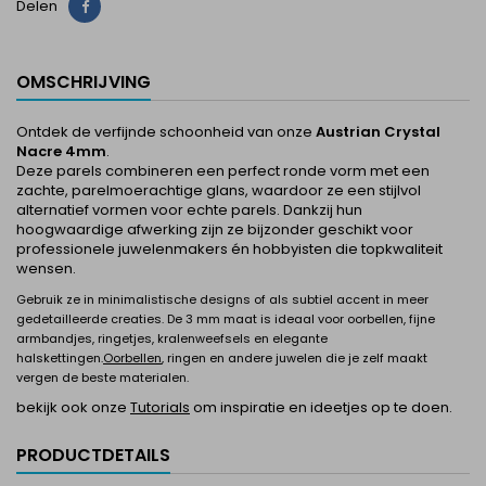
Delen
Delen
OMSCHRIJVING
Ontdek de verfijnde schoonheid van onze
Austrian Crystal
Nacre 4mm
.
Deze parels combineren een perfect ronde vorm met een
zachte, parelmoerachtige glans, waardoor ze een stijlvol
alternatief vormen voor echte parels. Dankzij hun
hoogwaardige afwerking zijn ze bijzonder geschikt voor
professionele juwelenmakers én hobbyisten die topkwaliteit
wensen.
Gebruik ze in minimalistische designs of als subtiel accent in meer
gedetailleerde creaties. De 3 mm maat is ideaal voor oorbellen, fijne
armbandjes, ringetjes, kralenweefsels en elegante
halskettingen.
Oorbellen
, ringen en andere juwelen die je zelf maakt
vergen de beste materialen.
bekijk ook onze
Tutorials
om inspiratie en ideetjes op te doen.
PRODUCTDETAILS