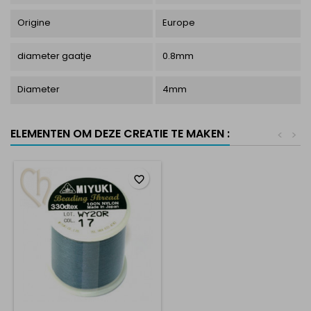
Origine
Europe
diameter gaatje
0.8mm
Diameter
4mm
ELEMENTEN OM DEZE CREATIE TE MAKEN :
<
>
favorite_border