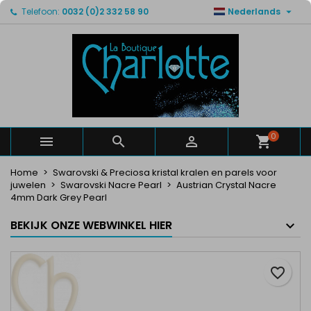

Telefoon:
0032 (0)2 332 58 90
Nederlands
×
×
×
Mijn verlanglijsten
Maak een verlanglijst
Inloggen
Maak een lijst
add_circle_outline
U moet ingelogd zijn om producten in uw verlanglijst
Verlanglijst naam
op te slaan.
Annuleren
Inloggen
Annuleren
Maak een verlanglijst
0



Home
Swarovski & Preciosa kristal kralen en parels voor
juwelen
Swarovski Nacre Pearl
Austrian Crystal Nacre
4mm Dark Grey Pearl
BEKIJK ONZE WEBWINKEL HIER
favorite_border