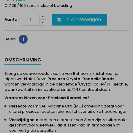
€ 7,25 / 100 / pcs Inclusief belasting
In winkelwagen
Aantal

Delen
Delen
OMSCHRIJVING
Breng de eeuwenoude traditie van Boheems kristal naar je
eigen werktafel. Deze
Preciosa Crystal Rondelle Beads
worden vervaardigd in de beroemde 'Crystal Valley' in Tsjechië,
waar kwaliteit en innovatie al sinds 1548 centraal staan.
Waarom kiezen voor Preciosa Rondelles?
Perfecte Vorm:
De 'Machine Cut' (MC) afwerking zorgt voor
uiterst precieze facetten die het licht vanuit elke hoek vangen.
Veelzijdigheid:
Met een diameter van 3mm zijn ze uitermate
geschikt voor weefwerk, als tussenkraal in armbanden of
voor verfijnde oorbellen.