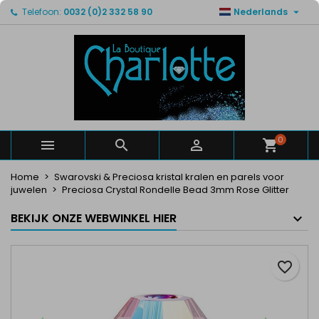

Telefoon:
0032 (0)2 332 58 90
Nederlands
×
×
×
Mijn verlanglijsten
Maak een verlanglijst
Inloggen
Maak een lijst
add_circle_outline
U moet ingelogd zijn om producten in uw verlanglijst
Verlanglijst naam
op te slaan.
Annuleren
Inloggen
Annuleren
Maak een verlanglijst
0



Home
Swarovski & Preciosa kristal kralen en parels voor
juwelen
Preciosa Crystal Rondelle Bead 3mm Rose Glitter
BEKIJK ONZE WEBWINKEL HIER
favorite_border