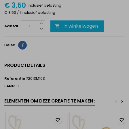
€ 3,50
Inclusief belasting
€ 3,50 / 1 Inclusief belasting
In winkelwagen
Aantal

Delen
Delen
PRODUCTDETAILS
Referentie
72013M103
EAN13
0
ELEMENTEN OM DEZE CREATIE TE MAKEN :
<
>
favorite_border
favorite_border