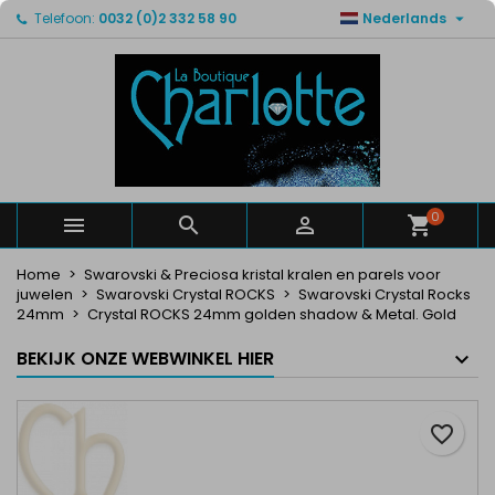

Telefoon:
0032 (0)2 332 58 90
Nederlands
×
×
×
Mijn verlanglijsten
Maak een verlanglijst
Inloggen
Maak een lijst
add_circle_outline
U moet ingelogd zijn om producten in uw verlanglijst
Verlanglijst naam
op te slaan.
Annuleren
Inloggen
Annuleren
Maak een verlanglijst
0



Home
Swarovski & Preciosa kristal kralen en parels voor
juwelen
Swarovski Crystal ROCKS
Swarovski Crystal Rocks
24mm
Crystal ROCKS 24mm golden shadow & Metal. Gold
BEKIJK ONZE WEBWINKEL HIER
favorite_border