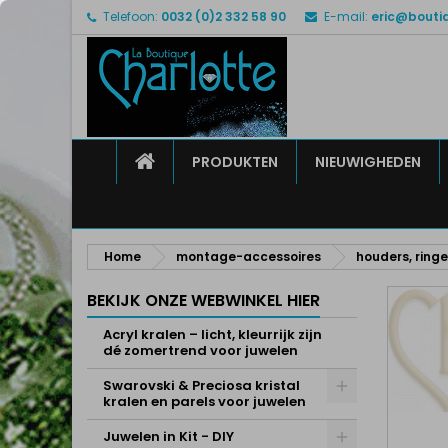
Telefoon:
0032 (0)2 332 58 90
E-mail:
eric@bouti
M
M
I
add_circle_outline
U 
Ve
HOME
PRODUKTEN
NIEUWIGHEDEN
Home
montage-accessoires
houders, ringe
BEKIJK ONZE WEBWINKEL HIER
Acryl kralen – licht, kleurrijk zijn
dé zomertrend voor juwelen
Swarovski & Preciosa kristal
kralen en parels voor juwelen
Juwelen in Kit - DIY