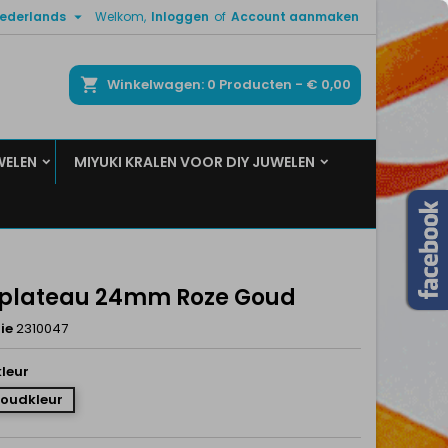

ederlands
Welkom,
Inloggen
of
Account aanmaken
×
×
×
ken
Winkelwagen
0
Producten -
€ 0,00
WELEN
MIYUKI KRALEN VOOR DIY JUWELEN
n
t
 plateau 24mm Roze Goud
ie
2310047
leur
Goudkleur