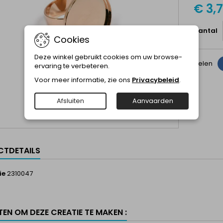
€ 3,
Aantal
Cookies
Deze winkel gebruikt cookies om uw browse-
Delen
ervaring te verbeteren.
Voor meer informatie, zie ons
Privacybeleid
.
Afsluiten
Aanvaarden
TDETAILS
ie
2310047
TEN OM DEZE CREATIE TE MAKEN :