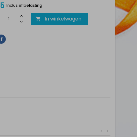
75
Inclusief belasting
In winkelwagen

Delen
<
>