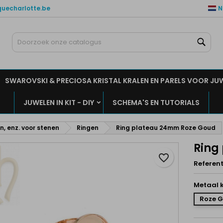
quecharlotte.be
N
ijn verlanglijsten
aak een verlanglijst
nloggen
Zoe
Maak een lijst
moet ingelogd zijn om producten in uw verlanglijst op te slaan.
rlanglijst naam
SWAROVSKI & PRECIOSA KRISTAL KRALEN EN PARELS VOOR JU
Annuleren
Inlogge
JUWELEN IN KIT - DIY
SCHEMA'S EN TUTORIALS
Annuleren
Maak een verlanglijs
n, enz. voor stenen
Ringen
Ring plateau 24mm Roze Goud
Ring
favorite_border
Referent
Metaal k
Roze 