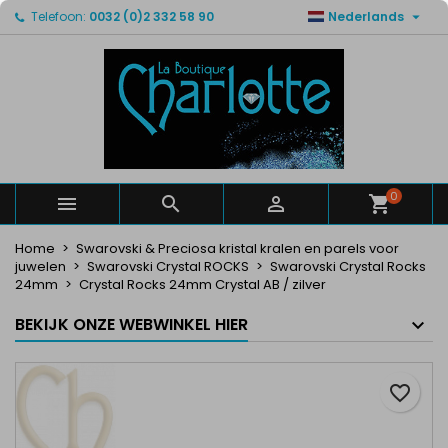

Telefoon:
0032 (0)2 332 58 90
Nederlands
×
×
×
Mijn verlanglijsten
Maak een verlanglijst
Inloggen
Maak een lijst
add_circle_outline
U moet ingelogd zijn om producten in uw verlanglijst
Verlanglijst naam
op te slaan.
Annuleren
Inloggen
Annuleren
Maak een verlanglijst
0



Home
Swarovski & Preciosa kristal kralen en parels voor
juwelen
Swarovski Crystal ROCKS
Swarovski Crystal Rocks
24mm
Crystal Rocks 24mm Crystal AB / zilver
BEKIJK ONZE WEBWINKEL HIER
favorite_border