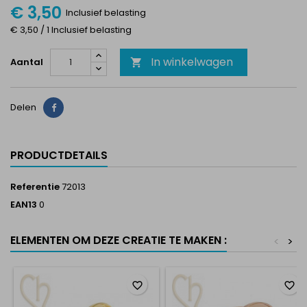
€ 3,50
Inclusief belasting
€ 3,50 / 1 Inclusief belasting
In winkelwagen
Aantal

Delen
Delen
PRODUCTDETAILS
Referentie
72013
EAN13
0
ELEMENTEN OM DEZE CREATIE TE MAKEN :
<
>
favorite_border
favorite_border