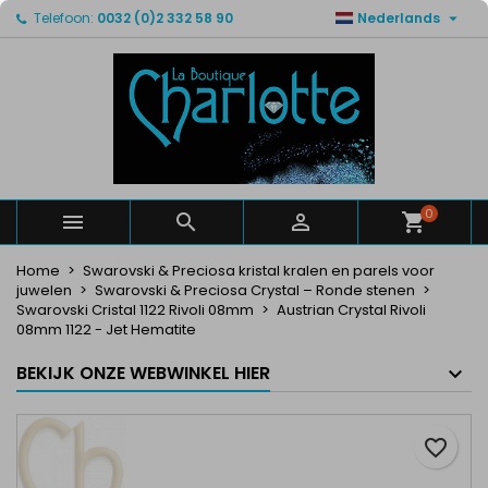

Telefoon:
0032 (0)2 332 58 90
Nederlands
×
×
×
Mijn verlanglijsten
Maak een verlanglijst
Inloggen
Maak een lijst
add_circle_outline
U moet ingelogd zijn om producten in uw verlanglijst
Verlanglijst naam
op te slaan.
Annuleren
Inloggen
Annuleren
Maak een verlanglijst
0



Home
Swarovski & Preciosa kristal kralen en parels voor
juwelen
Swarovski & Preciosa Crystal – Ronde stenen
Swarovski Cristal 1122 Rivoli 08mm
Austrian Crystal Rivoli
08mm 1122 - Jet Hematite
BEKIJK ONZE WEBWINKEL HIER
favorite_border