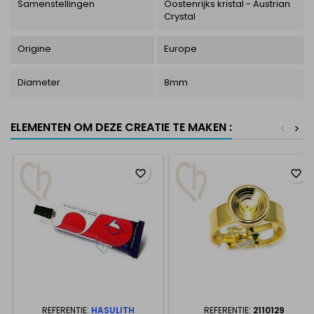
Samenstellingen
Oostenrijks kristal - Austrian
Crystal
Origine
Europe
Diameter
8mm
ELEMENTEN OM DEZE CREATIE TE MAKEN :
<
>
favorite_border
favorite_border
REFERENTIE:
HASULITH
REFERENTIE:
2110129