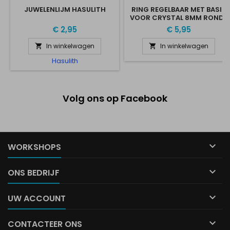
JUWELENLIJM HASULITH
RING REGELBAAR MET BASIS
VOOR CRYSTAL 8MM RONDE
STEEN GOLD PLATED
€ 2,95
€ 5,95
In winkelwagen
In winkelwagen


Hasulith
Volg ons op Facebook

WORKSHOPS

ONS BEDRIJF

UW ACCOUNT

CONTACTEER ONS