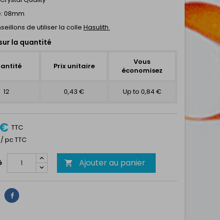
e: 08mm
eillons de utiliser la colle
Hasulith
sur la quantité
Vous
antité
Prix unitaire
économisez
12
0,43 €
Up to 0,84 €
 €
TTC
1 / pc TTC
Ajouter au panier
é

Partager