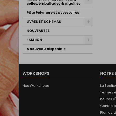
colles, emballages & aiguilles
Pâte Polymère et accessoires
LIVRES ET SCHEMAS
NOUVEAUTÉS
FASHION
A nouveau disponible
WORKSHOPS
NOTRE 
Nos Workshops
La Bouti
Termes e
heures d
Contact
Plan du s