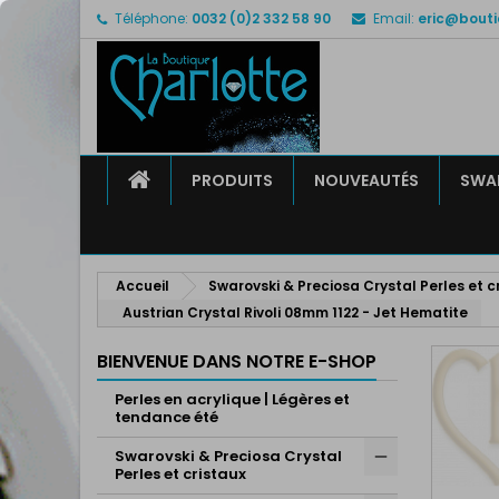
Téléphone:
0032 (0)2 332 58 90
Email:
eric@bouti
M
C
C
add_circle_outline
Vo
No
d'e
ACCUEIL
PRODUITS
NOUVEAUTÉS
SWAR
Accueil
Swarovski & Preciosa Crystal Perles et c
Austrian Crystal Rivoli 08mm 1122 - Jet Hematite
BIENVENUE DANS NOTRE E-SHOP
Perles en acrylique | Légères et
tendance été
Swarovski & Preciosa Crystal
Perles et cristaux