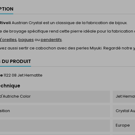
PTION
Rivoli
Austrian Crystal est un classique de la fabrication de bijoux.
de broyage spécifique rend cette pierre idéale pour la fabrication
'oreilles
,
bagues
ou
pendentifs
.
vez aussi sertir ce cabochon avec des perles Miyuki. Regardé notre
S DU PRODUIT
ce
1122 08 Jet Hematite
echnique
d'Autriche Color
Jet Hemat
ition
Crystal Au
Europe