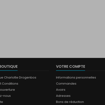
BOUTIQUE
VOTRE COMPTE
que Charlotte Drogenbos
Informations personnelles
t Conditions
Commandes
'ouverture
Avoirs
ez-nous
Adresses
ite
Bons de réduction