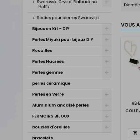
Swarovski Crystal Flatback no
Diamèt
Hotfix
Serties pour pierres Swarovski
VOUS AI
Bijoux en Kit - DIY
Perles Miyuki pour bijoux DIY
Rocailles
Perles Nacrées
Perles gemme
perles céramique
Perles en Verre
RÉF
Aluminium anodisé perles
COLLE 
FERMOIRS BIJOUX
boucles d'oreilles

bracelets