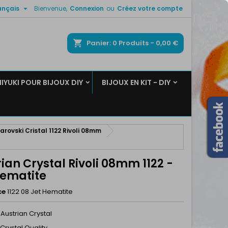

ançais
Bienvenue,
Connexion
ou
Créez votre compte
×
×
×
ercher
Panier
0
Produits -
0,00 €
MIYUKI POUR BIJOUX DIY
BIJOUX EN KIT - DIY
n
s
arovski Cristal 1122 Rivoli 08mm
ian Crystal Rivoli 08mm 1122 -
Hematite
ce
1122 08 Jet Hematite
Austrian Crystal
Crystal Quality