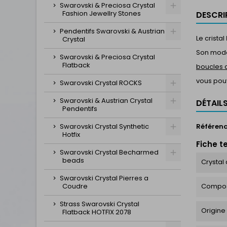
Swarovski & Preciosa Crystal
Fashion Jewellry Stones
DESCRI
Pendentifs Swarovski & Austrian
Le cristal
Crystal
Son mode 
Swarovski & Preciosa Crystal
Flatback
boucles d
vous pou
Swarovski Crystal ROCKS
Swarovski & Austrian Crystal
DÉTAIL
Pendentifs
Swarovski Crystal Synthetic
Référen
Hotfix
Fiche t
Swarovski Crystal Becharmed
beads
Crystal 
Swarovski Crystal Pierres a
Coudre
Compos
Strass Swarovski Crystal
Origine
Flatback HOTFIX 2078