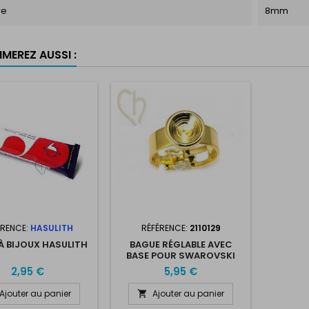
re
8mm
MEREZ AUSSI :
ÉRENCE:
HASULITH
RÉFÉRENCE:
2110129
À BIJOUX HASULITH
BAGUE RÉGLABLE AVEC
BASE POUR SWAROVSKI
8MM PIERRE RONDE
2,95 €
5,95 €
Ajouter au panier
Ajouter au panier
