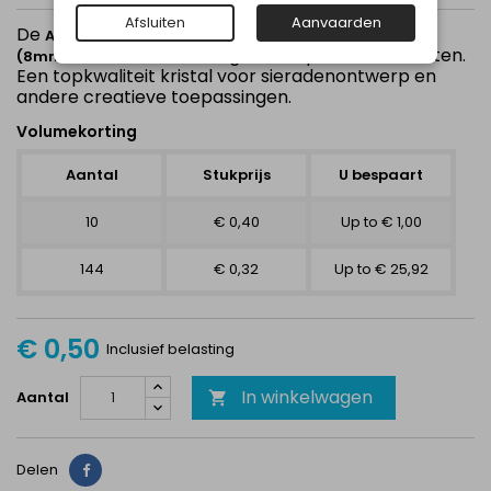
Afsluiten
Aanvaarden
De
Austrian Crystal Crystal Jet Hematite 1088 SS39
biedt een intense glans en precieze facetten.
(8mm)
Een topkwaliteit kristal voor sieradenontwerp en
andere creatieve toepassingen.
Volumekorting
Aantal
Stukprijs
U bespaart
10
€ 0,40
Up to € 1,00
144
€ 0,32
Up to € 25,92
€ 0,50
Inclusief belasting
In winkelwagen
Aantal

Delen
Delen