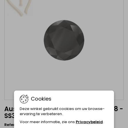
Cookies
Austrian Crystal Jet Hematite 1088 -
Deze winkel gebruikt cookies om uw browse-
ervaring te verbeteren.
SS39 8mm Jet Hematite
Voor meer informatie, zie ons
Privacybeleid
.
Referentie
1088-8mm-Jet Hem
Merk
Austrian Crystal