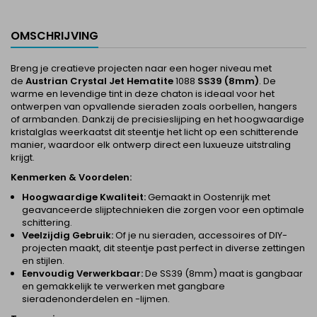
OMSCHRIJVING
Breng je creatieve projecten naar een hoger niveau met
de
Austrian Crystal
Jet Hematite
1088
SS39 (8mm)
. De
warme en levendige tint in deze chaton is ideaal voor het
ontwerpen van opvallende sieraden zoals oorbellen, hangers
of armbanden. Dankzij de precisieslijping en het hoogwaardige
kristalglas weerkaatst dit steentje het licht op een schitterende
manier, waardoor elk ontwerp direct een luxueuze uitstraling
krijgt.
Kenmerken & Voordelen:
Hoogwaardige Kwaliteit:
Gemaakt in Oostenrijk met
geavanceerde slijptechnieken die zorgen voor een optimale
schittering.
Veelzijdig Gebruik:
Of je nu sieraden, accessoires of DIY-
projecten maakt, dit steentje past perfect in diverse zettingen
en stijlen.
Eenvoudig Verwerkbaar:
De SS39 (8mm) maat is gangbaar
en gemakkelijk te verwerken met gangbare
sieradenonderdelen en -lijmen.