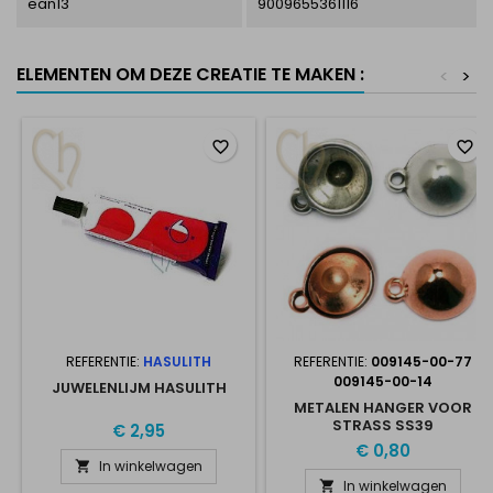
ean13
9009655361116
ELEMENTEN OM DEZE CREATIE TE MAKEN :
<
>
favorite_border
favorite_border
REFERENTIE:
HASULITH
REFERENTIE:
009145-00-77
009145-00-14
JUWELENLIJM HASULITH
METALEN HANGER VOOR
STRASS SS39
€ 2,95
€ 0,80
In winkelwagen

In winkelwagen
