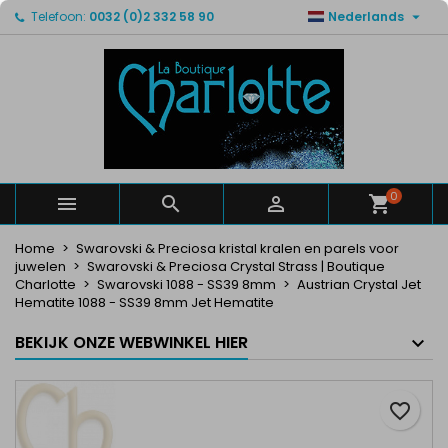

Telefoon:
0032 (0)2 332 58 90
Nederlands
×
×
×
Mijn verlanglijsten
Maak een verlanglijst
Inloggen
Maak een lijst
add_circle_outline
U moet ingelogd zijn om producten in uw verlanglijst
Verlanglijst naam
op te slaan.
Annuleren
Inloggen
Annuleren
Maak een verlanglijst
0



Home
Swarovski & Preciosa kristal kralen en parels voor
juwelen
Swarovski & Preciosa Crystal Strass | Boutique
Charlotte
Swarovski 1088 - SS39 8mm
Austrian Crystal Jet
Hematite 1088 - SS39 8mm Jet Hematite
BEKIJK ONZE WEBWINKEL HIER
favorite_border