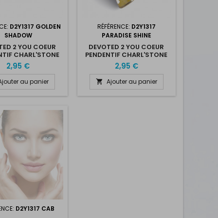
CE:
D2Y1317 GOLDEN
RÉFÉRENCE:
D2Y1317
SHADOW
PARADISE SHINE
TED 2 YOU COEUR
DEVOTED 2 YOU COEUR
NTIF CHARL'STONE
PENDENTIF CHARL'STONE
L 13X17MM GOLDEN
CRYSTAL 13X17MM
2,95 €
2,95 €
SHADOW
PARADISE SHINE
Ajouter au panier
Ajouter au panier

ENCE:
D2Y1317 CAB