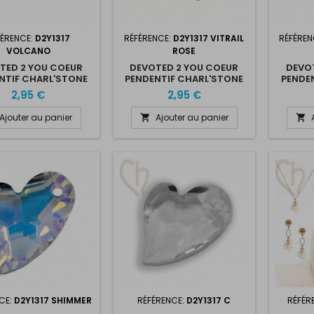
FÉRENCE:
D2Y1317
RÉFÉRENCE:
D2Y1317 VITRAIL
RÉFÉREN
VOLCANO
ROSE
TED 2 YOU COEUR
DEVOTED 2 YOU COEUR
DEVO
NTIF CHARL'STONE
PENDENTIF CHARL'STONE
PENDE
YSTAL 13X17MM
CRYSTAL 13X17MM VITRAIL
CRYSTA
2,95 €
2,95 €
VOLCANO
ROSE
Ajouter au panier
Ajouter au panier


CE:
D2Y1317 SHIMMER
RÉFÉRENCE:
D2Y1317 C
RÉFÉR