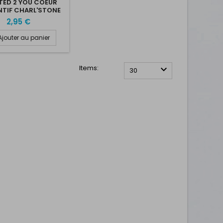
TED 2 YOU COEUR
NTIF CHARL'STONE
YSTAL 13X17MM
2,95 €
CRYSTAL AB
Ajouter au panier
Items:

30