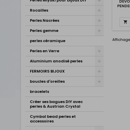
Perles Miyuki pour bijoux DIY
DEVO
PENDE
Rocailles
CR
CR
Perles Nacrées

Perles gemme
Affichage
perles céramique
Perles en Verre
Aluminium anodisé perles
FERMOIRS BIJOUX
boucles d'oreilles
bracelets
Créer ses bagues DIY avec
perles & Austrian Crystal
Cymbal bead perles et
accessoires