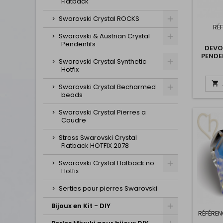
Flatback
Swarovski Crystal ROCKS
RÉ
Swarovski & Austrian Crystal
Pendentifs
DEVO
PENDE
Swarovski Crystal Synthetic
CR
Hotfix

Swarovski Crystal Becharmed
beads
Swarovski Crystal Pierres a
Coudre
Strass Swarovski Crystal
Flatback HOTFIX 2078
Swarovski Crystal Flatback no
Hotfix
Serties pour pierres Swarovski
Bijoux en Kit - DIY
RÉFÉREN