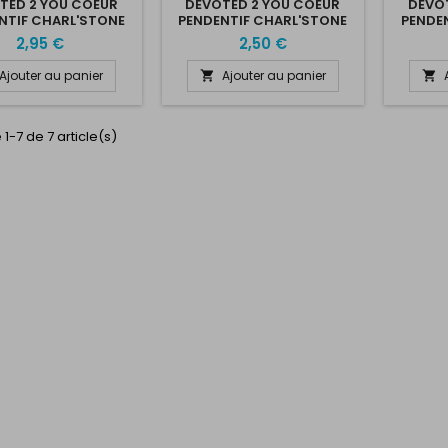
TED 2 YOU COEUR
DEVOTED 2 YOU COEUR
DEVO
NTIF CHARL'STONE
PENDENTIF CHARL'STONE
PENDE
YSTAL 13X17MM
CRYSTAL 13X17MM
CR
2,95 €
2,50 €
YSTAL SHIMMER
CRYSTAL
Ajouter au panier
Ajouter au panier


 1-7 de 7 article(s)