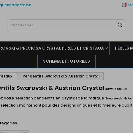
quecharlotte.be
Fr
es listes de favorits
(modalTitle))
réer une liste d'envies
onnexion
Rech
Créer un liste
confirmMessage))
us devez être connecté pour ajouter des produits à votre liste
m de la liste d'envies
nvies.
OVSKI & PRECIOSA CRYSTAL PERLES ET CRISTAUX
PERLES 
((cancelText))
((modalDeleteText)
Annuler
Connexio
SCHEMA ET TUTORIELS
Annuler
Créer une liste d'envie
ristaux
Pendentifs Swarovski & Austrian Crystal
ntifs Swarovski & Austrian Crystal
Download PDF
z notre sélection pendentifs en
Crystal
de la marque
Swarovski &
Au
e sélection maintenant pour des designs uniques et la meilleure quali
tégories