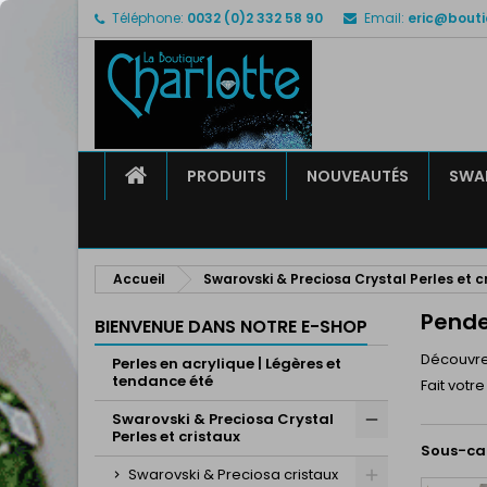
Téléphone:
0032 (0)2 332 58 90
Email:
eric@bouti
M
(
C
C
add_circle_outline
((
Vo
No
d'e
ACCUEIL
PRODUITS
NOUVEAUTÉS
SWAR
Accueil
Swarovski & Preciosa Crystal Perles et c
Pende
BIENVENUE DANS NOTRE E-SHOP
Découvre
Perles en acrylique | Légères et
tendance été
Fait votr
Swarovski & Preciosa Crystal
Perles et cristaux
Sous-ca
Swarovski & Preciosa cristaux