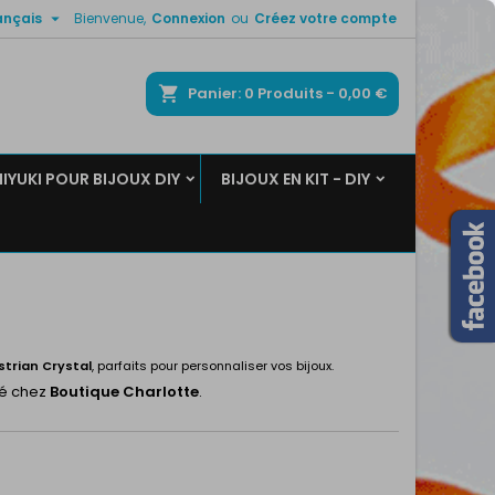

ançais
Bienvenue,
Connexion
ou
Créez votre compte
×
×
×
×
ercher
Panier
0
Produits -
0,00 €
MIYUKI POUR BIJOUX DIY
BIJOUX EN KIT - DIY
)
n
s
strian Crystal
, parfaits pour personnaliser vos bijoux.
té chez
Boutique Charlotte
.