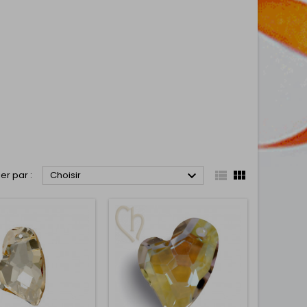



ier par :
Choisir