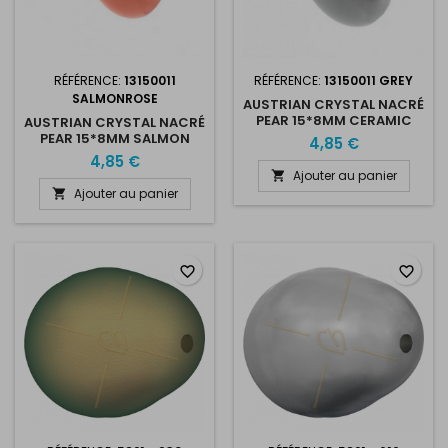
RÉFÉRENCE:
13150011
RÉFÉRENCE:
13150011 GREY
SALMONROSE
AUSTRIAN CRYSTAL NACRÉ
PEAR 15*8MM CERAMIC
AUSTRIAN CRYSTAL NACRÉ
GREY
PEAR 15*8MM SALMON
4,85 €
ROSE
4,85 €
Ajouter au panier

Ajouter au panier

favorite_border
favorite_border