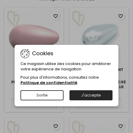
favorite_border
favorite_border
Cookies
Ce magasin utilise des cookies pour améliorer
votre expérience de navigation.
RÉFÉRENCE:
13150011
RÉFÉRENCE:
13150011 LIGHT
ROSALINE
BLUE
Pour plus d'informations, consultez notre
PRECIOSA NACRÉ PEAR
AUSTRIAN CRYSTAL NACRÉ
Politique de confidentialité
.
15*8MM ROSALINE
PEAR 15*8MM LIGHT BLUE
4,85 €
4,85 €
Sortie
J'accepte
Ajouter au panier
Ajouter au panier


favorite_border
favorite_border