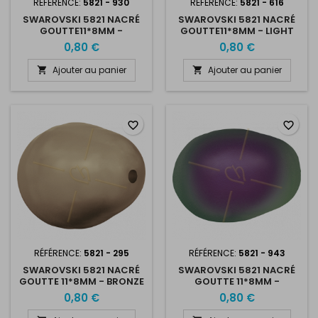
RÉFÉRENCE:
5821 - 930
RÉFÉRENCE:
5821 - 616
SWAROVSKI 5821 NACRÉ
SWAROVSKI 5821 NACRÉ
GOUTTE11*8MM -
GOUTTE11*8MM - LIGHT
IRIDESCENT GREEN PEARL
GREY PEARL
0,80 €
0,80 €
Ajouter au panier
Ajouter au panier


favorite_border
favorite_border
RÉFÉRENCE:
5821 - 295
RÉFÉRENCE:
5821 - 943
SWAROVSKI 5821 NACRÉ
SWAROVSKI 5821 NACRÉ
GOUTTE 11*8MM - BRONZE
GOUTTE 11*8MM -
PEARL
IRIDESCENT PURPLE PEARL
0,80 €
0,80 €