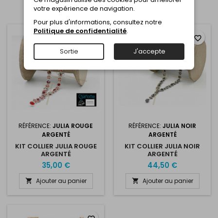
votre expérience de navigation.
Affichage 1-3 de 3 article(s)
Pour plus d'informations, consultez notre
Politique de confidentialité
.
favorite_border
favorite_border
Sortie
J'accepte
RÉFÉRENCE:
JULIA ROUGE
RÉFÉRENCE:
JULIA NOIR
ARGENTÉ
ARGENTÉ
KIT COLLIER JULIA ROUGE
KIT COLLIER JULIA NOIR
ARGENTÉ
ARGENTÉ
35,00 €
44,50 €
Ajouter au panier
Ajouter au panier

