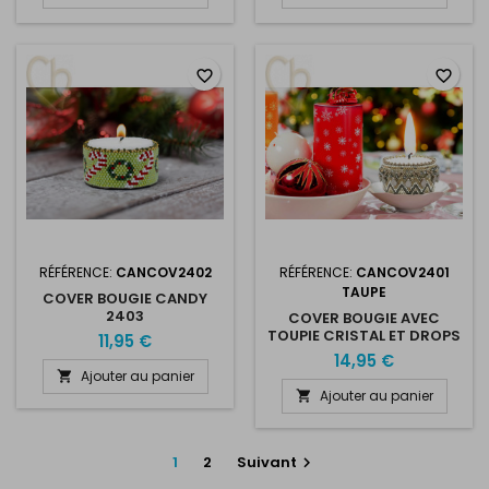
favorite_border
favorite_border
RÉFÉRENCE:
CANCOV2402
RÉFÉRENCE:
CANCOV2401
TAUPE
COVER BOUGIE CANDY
2403
COVER BOUGIE AVEC
TOUPIE CRISTAL ET DROPS
11,95 €
EN TAUPE
14,95 €
Ajouter au panier

Ajouter au panier

1
2
Suivant
