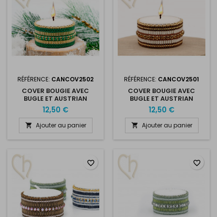
RÉFÉRENCE:
CANCOV2502
RÉFÉRENCE:
CANCOV2501
COVER BOUGIE AVEC
COVER BOUGIE AVEC
BUGLE ET AUSTRIAN
BUGLE ET AUSTRIAN
CRYSTAL MESH GREEN -
CRYSTAL MESH BRONZE -
12,50 €
12,50 €
GOLD
WHITE
Ajouter au panier
Ajouter au panier


favorite_border
favorite_border