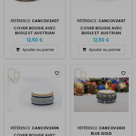
RÉFÉRENCE:
CANCOV2407
RÉFÉRENCE:
CANCOV2407
COVER BOUGIE AVEC
COVER BOUGIE AVEC
BUGLE ET AUSTRIAN
BUGLE ET AUSTRIAN
CRYSTAL MESH BRONZE
CRYSTAL MESH VERT
12,50 €
12,50 €
Ajouter au panier
Ajouter au panier


favorite_border
favorite_border
RÉFÉRENCE:
CANCOV2406
RÉFÉRENCE:
CANCOV2401
BLUE GOLD
COVER BOUGIE AVEC