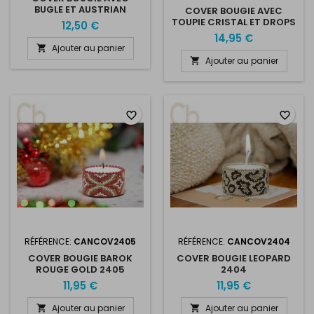
BUGLE ET AUSTRIAN
COVER BOUGIE AVEC
CRYSTAL MESH BLUE
TOUPIE CRISTAL ET DROPS
12,50 €
EN BLUE GOLD
14,95 €
Ajouter au panier

Ajouter au panier

favorite_border
favorite_border
RÉFÉRENCE:
CANCOV2405
RÉFÉRENCE:
CANCOV2404
COVER BOUGIE BAROK
COVER BOUGIE LEOPARD
ROUGE GOLD 2405
2404
11,95 €
11,95 €
Ajouter au panier
Ajouter au panier

