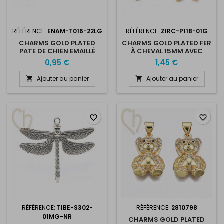
RÉFÉRENCE:
ENAM-T016-22LG
RÉFÉRENCE:
ZIRC-P118-01G
CHARMS GOLD PLATED
CHARMS GOLD PLATED FER
PATE DE CHIEN EMAILLÉ
À CHEVAL 15MM AVEC
17MM
STRASS
0,95 €
1,45 €
Ajouter au panier
Ajouter au panier


favorite_border
favorite_border
RÉFÉRENCE:
TIBE-S302-
RÉFÉRENCE:
2810798
01MG-NR
CHARMS GOLD PLATED