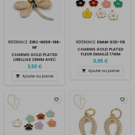
RÉFÉRENCE:
ZIRC-N039-198-
RÉFÉRENCE:
ENAM-S121-115
NF
CHARMS GOLD PLATED
FLEUR EMAILLÉ 17MM
CHARMS GOLD PLATED
LIBELLULE 28MM AVEC
0,95 €
STRASS
3,50 €
Ajouter au panier

Ajouter au panier

favorite_border
favorite_border