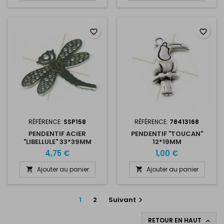
favorite_border
favorite_border
RÉFÉRENCE:
SSP158
RÉFÉRENCE:
78413168
PENDENTIF ACIER
PENDENTIF "TOUCAN"
"LIBELLULE" 33*39MM
12*19MM
4,75 €
1,00 €
Ajouter au panier
Ajouter au panier


1
2
Suivant

RETOUR EN HAUT
