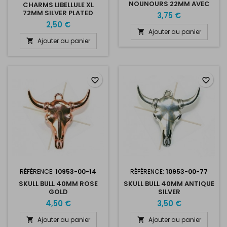
NOUNOURS 22MM AVEC
CHARMS LIBELLULE XL
STRASS
72MM SILVER PLATED
3,75 €
2,50 €
Ajouter au panier

Ajouter au panier

favorite_border
favorite_border
RÉFÉRENCE:
10953-00-14
RÉFÉRENCE:
10953-00-77
SKULL BULL 40MM ROSE
SKULL BULL 40MM ANTIQUE
GOLD
SILVER
4,50 €
3,50 €
Ajouter au panier
Ajouter au panier

