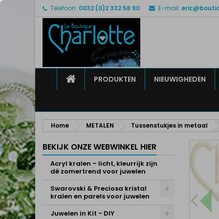
Telefoon:
0032 (0)2 332 58 90
E-mail:
eric@bouti
M
M
I
add_circle_outline
U 
Ve
HOME
PRODUKTEN
NIEUWIGHEDEN
Home
METALEN
Tussenstukjes in metaal
BEKIJK ONZE WEBWINKEL HIER
Acryl kralen – licht, kleurrijk zijn
dé zomertrend voor juwelen
Swarovski & Preciosa kristal
kralen en parels voor juwelen
Juwelen in Kit - DIY