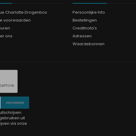
que Charlotte Drogenbos
Persoonlijke Info
e voorwaarden
Bestellingen
suren
Creditnota's
er ons
Adressen
Waardebonnen
tschrijven.
gebruiken uit
jven via onze