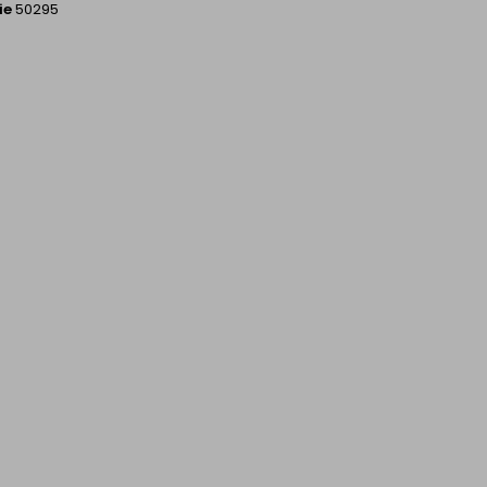
ie
50295