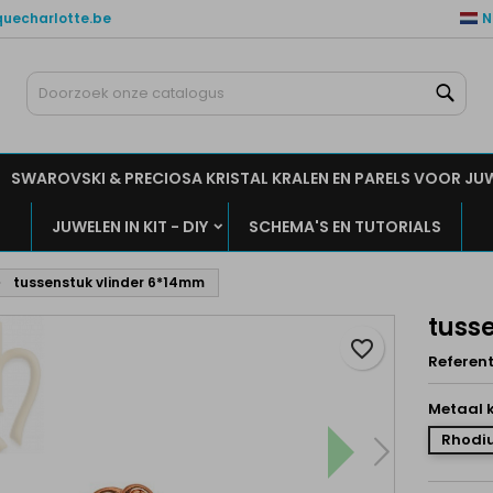
quecharlotte.be
N
ijn verlanglijsten
aak een verlanglijst
nloggen
Zoe
Maak een lijst
moet ingelogd zijn om producten in uw verlanglijst op te slaan.
rlanglijst naam
SWAROVSKI & PRECIOSA KRISTAL KRALEN EN PARELS VOOR JU
Annuleren
Inlogge
JUWELEN IN KIT - DIY
SCHEMA'S EN TUTORIALS
Annuleren
Maak een verlanglijs
tussenstuk vlinder 6*14mm
tuss
favorite_border
Referent
Metaal k
Rhodiu