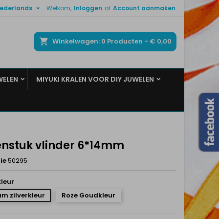

ederlands
Welkom,
Inloggen
of
Account aanmaken
×
×
×
ken
Winkelwagen
0
Producten -
€ 0,00
WELEN
MIYUKI KRALEN VOOR DIY JUWELEN
n
t
enstuk vlinder 6*14mm
ie
50295
leur
m zilverkleur
Roze Goudkleur