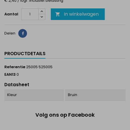
€ 2,40 / 10gr. Inclusief belasting
In winkelwagen
Aantal

Delen
Delen
PRODUCTDETAILS
Referentie
25005 525005
EAN13
0
Datasheet
Kleur
Bruin
Volg ons op Facebook