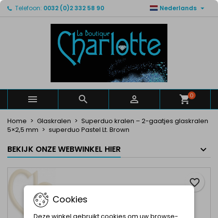

Telefoon:
0032 (0)2 332 58 90
Nederlands
×
×
×
Mijn verlanglijsten
Maak een verlanglijst
Inloggen
Maak een lijst
add_circle_outline
U moet ingelogd zijn om producten in uw verlanglijst
Verlanglijst naam
op te slaan.
Annuleren
Inloggen
Annuleren
Maak een verlanglijst
0



Home
Glaskralen
Superduo kralen – 2-gaatjes glaskralen
5×2,5 mm
superduo Pastel Lt. Brown
BEKIJK ONZE WEBWINKEL HIER
favorite_border
Cookies
Deze winkel gebruikt cookies om uw browse-