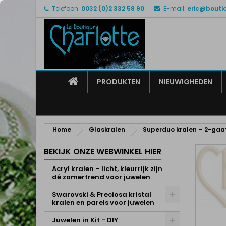
Telefoon:
0032 (0)2 332 58 90
E-mail:
eric@bouti
M
M
I
add_circle_outline
U 
Ve
HOME
PRODUKTEN
NIEUWIGHEDEN
Home
Glaskralen
Superduo kralen – 2-gaa
BEKIJK ONZE WEBWINKEL HIER
Acryl kralen – licht, kleurrijk zijn
dé zomertrend voor juwelen
Swarovski & Preciosa kristal
kralen en parels voor juwelen
Juwelen in Kit - DIY