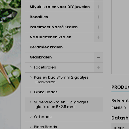
Miyuki kralen voor DIY juwelen
Rocailles
Parelmoer Nacré Kralen
Natuurstenen kralen
Keramiek kralen
Glaskralen
Facetkralen
Paisley Duo 8*5mm 2 gaatjes
Glaskralen
PRODUC
Ginko Beads
Referent
Superduo kralen – 2-gaatjes
glaskralen 5×2,5 mm
EAN13
0
O-beads
Datash
Pinch Beads
Kleur