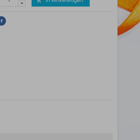
In winkelwagen

Delen