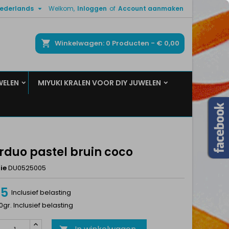

ederlands
Welkom,
Inloggen
of
Account aanmaken
×
×
×
ken
Winkelwagen
0
Producten -
€ 0,00
WELEN
MIYUKI KRALEN VOOR DIY JUWELEN
n
t
rduo pastel bruin coco
ie
DU0525005
95
Inclusief belasting
10gr. Inclusief belasting