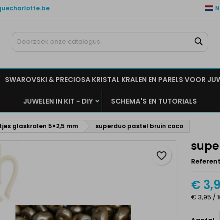
quecharlotte.be
N
ijn verlanglijsten
aak een verlanglijst
nloggen
Zoe
Maak een lijst
moet ingelogd zijn om producten in uw verlanglijst op te slaan.
rlanglijst naam
SWAROVSKI & PRECIOSA KRISTAL KRALEN EN PARELS VOOR JU
Annuleren
Inlogge
JUWELEN IN KIT - DIY
SCHEMA'S EN TUTORIALS
Annuleren
Maak een verlanglijs
tjes glaskralen 5×2,5 mm
superduo pastel bruin coco
supe
favorite_border
Referent
€ 3,
€ 3,95 / 