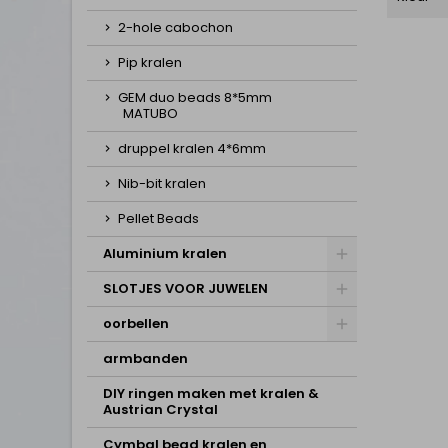
2-hole cabochon
Pip kralen
GEM duo beads 8*5mm
MATUBO
druppel kralen 4*6mm
Nib-bit kralen
Pellet Beads
Aluminium kralen
SLOTJES VOOR JUWELEN
oorbellen
armbanden
DIY ringen maken met kralen &
Austrian Crystal
Cymbal bead kralen en