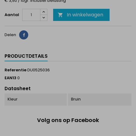
€ 3,50 / 10gr. Inclusief belasting
In winkelwagen
Aantal

Delen
Delen
PRODUCTDETAILS
Referentie
DU0525036
EAN13
0
Datasheet
Kleur
Bruin
Volg ons op Facebook