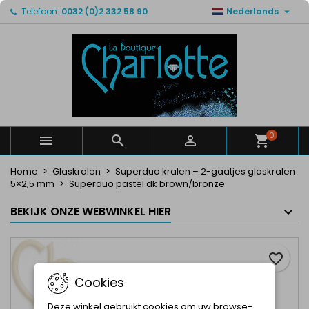

Telefoon:
0032 (0)2 332 58 90
Nederlands
×
×
×
Mijn verlanglijsten
Maak een verlanglijst
Inloggen
Maak een lijst
add_circle_outline
U moet ingelogd zijn om producten in uw verlanglijst
Verlanglijst naam
op te slaan.
Annuleren
Inloggen
Annuleren
Maak een verlanglijst
0



Home
Glaskralen
Superduo kralen – 2-gaatjes glaskralen
5×2,5 mm
Superduo pastel dk brown/bronze
BEKIJK ONZE WEBWINKEL HIER
favorite_border
Cookies
Deze winkel gebruikt cookies om uw browse-