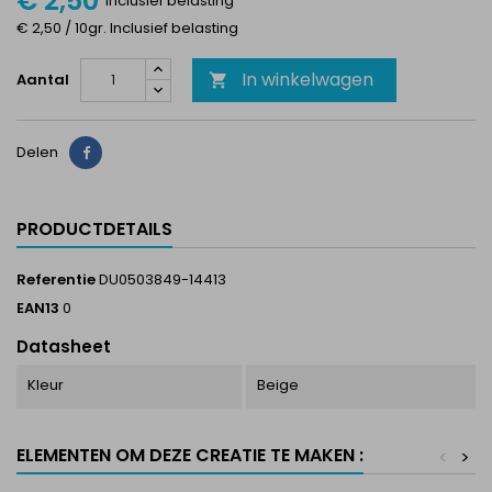
€ 2,50
Inclusief belasting
€ 2,50 / 10gr. Inclusief belasting
In winkelwagen
Aantal

Delen
Delen
PRODUCTDETAILS
Referentie
DU0503849-14413
EAN13
0
Datasheet
Kleur
Beige
ELEMENTEN OM DEZE CREATIE TE MAKEN :
<
>