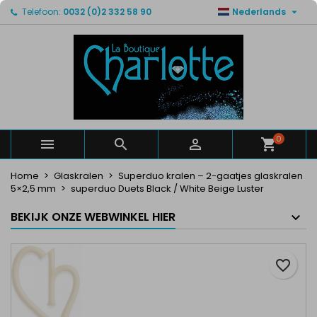

Telefoon:
0032 (0)2 332 58 90
Nederlands
×
×
×
Mijn verlanglijsten
Maak een verlanglijst
Inloggen
Maak een lijst
add_circle_outline
U moet ingelogd zijn om producten in uw verlanglijst
Verlanglijst naam
op te slaan.
Annuleren
Inloggen
Annuleren
Maak een verlanglijst
0



Home
Glaskralen
Superduo kralen – 2-gaatjes glaskralen
5×2,5 mm
superduo Duets Black / White Beige Luster
BEKIJK ONZE WEBWINKEL HIER
favorite_border