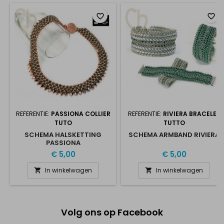
favorite_border
favorite_border
REFERENTIE:
PASSIONA COLLIER
REFERENTIE:
RIVIERA BRACELET
TUTO
TUTTO
SCHEMA HALSKETTING
SCHEMA ARMBAND RIVIERA
PASSIONA
€ 5,00
€ 5,00
In winkelwagen
In winkelwagen


Volg ons op Facebook