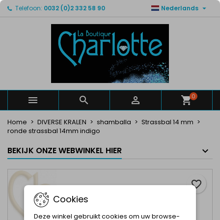

Telefoon:
0032 (0)2 332 58 90
Nederlands
×
×
×
Mijn verlanglijsten
Maak een verlanglijst
Inloggen
Maak een lijst
add_circle_outline
U moet ingelogd zijn om producten in uw verlanglijst
Verlanglijst naam
op te slaan.
Annuleren
Inloggen
Annuleren
Maak een verlanglijst
0



Home
DIVERSE KRALEN
shamballa
Strassbal 14 mm
ronde strassbal 14mm indigo
BEKIJK ONZE WEBWINKEL HIER
favorite_border
Cookies
Deze winkel gebruikt cookies om uw browse-