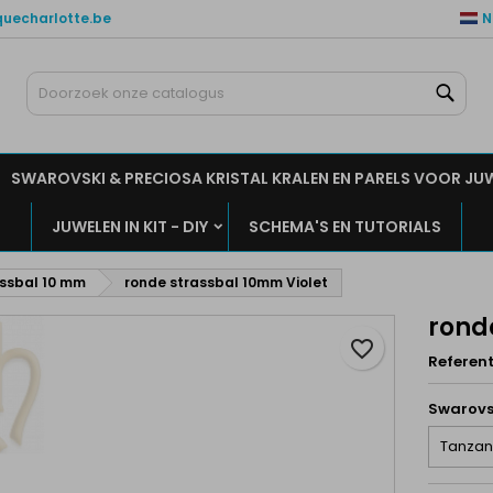
quecharlotte.be
N
ijn verlanglijsten
aak een verlanglijst
nloggen
Zoe
Maak een lijst
moet ingelogd zijn om producten in uw verlanglijst op te slaan.
rlanglijst naam
SWAROVSKI & PRECIOSA KRISTAL KRALEN EN PARELS VOOR JU
Annuleren
Inlogge
JUWELEN IN KIT - DIY
SCHEMA'S EN TUTORIALS
Annuleren
Maak een verlanglijs
ssbal 10 mm
ronde strassbal 10mm Violet
rond
favorite_border
Referent
Swarovs