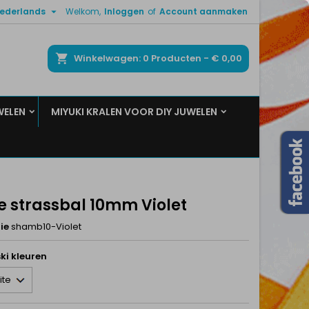

ederlands
Welkom,
Inloggen
of
Account aanmaken
×
×
×
ken
Winkelwagen
0
Producten -
€ 0,00
WELEN
MIYUKI KRALEN VOOR DIY JUWELEN
n
t
e strassbal 10mm Violet
ie
shamb10-Violet
ki kleuren