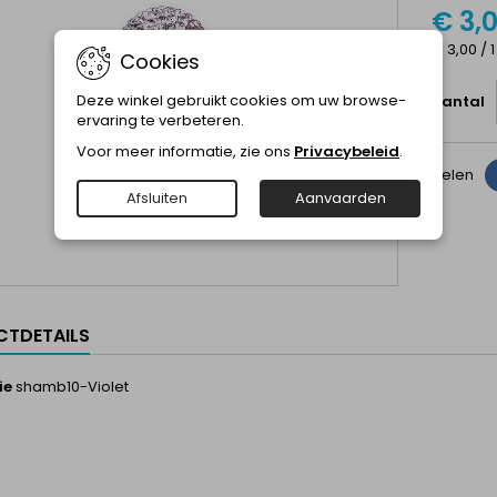
€ 3,
€ 3,00 / 1
Cookies
Deze winkel gebruikt cookies om uw browse-
Aantal
ervaring te verbeteren.
Voor meer informatie, zie ons
Privacybeleid
.
Delen
Afsluiten
Aanvaarden
TDETAILS
ie
shamb10-Violet