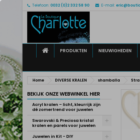
Telefoon:
0032 (0)2 332 58 90
E-mail:
eric@bouti
M
M
I
add_circle_outline
U 
Ve
HOME
PRODUKTEN
NIEUWIGHEDEN
Home
DIVERSE KRALEN
shamballa
Stra
BEKIJK ONZE WEBWINKEL HIER
Acryl kralen – licht, kleurrijk zijn
dé zomertrend voor juwelen
Swarovski & Preciosa kristal
kralen en parels voor juwelen
Juwelen in Kit - DIY