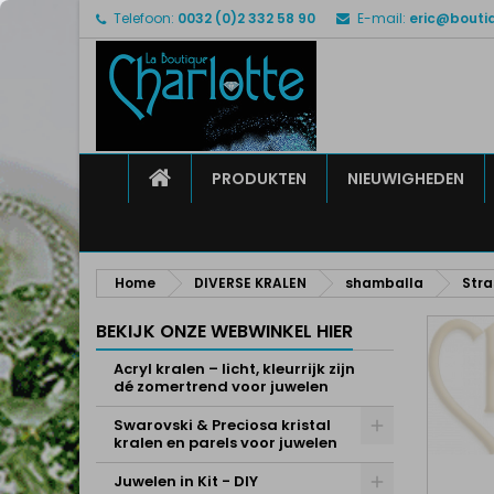
Telefoon:
0032 (0)2 332 58 90
E-mail:
eric@bouti
M
M
I
add_circle_outline
U 
Ve
HOME
PRODUKTEN
NIEUWIGHEDEN
Home
DIVERSE KRALEN
shamballa
Stra
BEKIJK ONZE WEBWINKEL HIER
Acryl kralen – licht, kleurrijk zijn
dé zomertrend voor juwelen
Swarovski & Preciosa kristal
kralen en parels voor juwelen
Juwelen in Kit - DIY