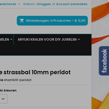

ederlands
Welkom,
Inloggen
of
Account aanmaken
×
×
×
ken
Winkelwagen
0
Producten -
€ 0,00
WELEN
MIYUKI KRALEN VOOR DIY JUWELEN
n
t
e strassbal 10mm peridot
ie
shamb10-peridot
ki kleuren