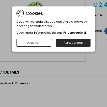
€ 2,
Cookies
Aantal
Deze winkel gebruikt cookies om uw browse-
ervaring te verbeteren.
Delen
Voor meer informatie, zie ons
Privacybeleid
.
Afsluiten
Aanvaarden
TDETAILS
ie
shamb10-peridot