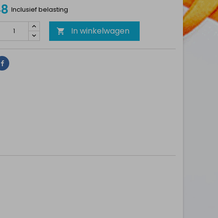
48
Inclusief belasting
In winkelwagen

Delen