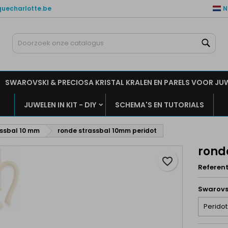
quecharlotte.be
N
ijn verlanglijsten
aak een verlanglijst
nloggen
Zoe
Maak een lijst
moet ingelogd zijn om producten in uw verlanglijst op te slaan.
rlanglijst naam
SWAROVSKI & PRECIOSA KRISTAL KRALEN EN PARELS VOOR JU
Annuleren
Inlogge
JUWELEN IN KIT - DIY
SCHEMA'S EN TUTORIALS
Annuleren
Maak een verlanglijs
ssbal 10 mm
ronde strassbal 10mm peridot
rond
favorite_border
Referent
Swarovs