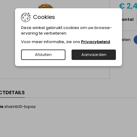
€ 2,
Cookies
Aantal
Deze winkel gebruikt cookies om uw browse-
ervaring te verbeteren.
Delen
Voor meer informatie, zie ons
Privacybeleid
.
Afsluiten
Aanvaarden
TDETAILS
ie
shamb10-topaz