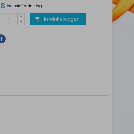
48
Inclusief belasting
In winkelwagen

Delen