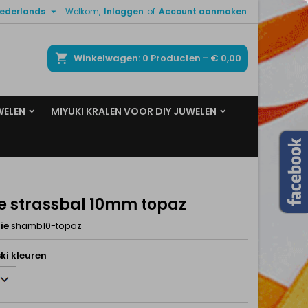

ederlands
Welkom,
Inloggen
of
Account aanmaken
×
×
×
ken
Winkelwagen
0
Producten -
€ 0,00
WELEN
MIYUKI KRALEN VOOR DIY JUWELEN
n
t
e strassbal 10mm topaz
ie
shamb10-topaz
ki kleuren