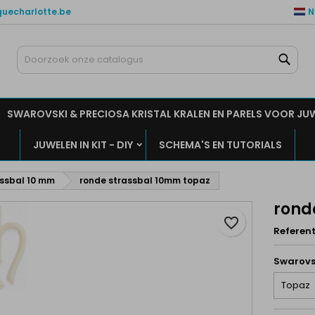
quecharlotte.be
N
ijn verlanglijsten
aak een verlanglijst
nloggen
Zoe
Maak een lijst
moet ingelogd zijn om producten in uw verlanglijst op te slaan.
rlanglijst naam
SWAROVSKI & PRECIOSA KRISTAL KRALEN EN PARELS VOOR JU
Annuleren
Inlogge
JUWELEN IN KIT - DIY
SCHEMA'S EN TUTORIALS
Annuleren
Maak een verlanglijs
ssbal 10 mm
ronde strassbal 10mm topaz
rond
favorite_border
Referent
Swarovs