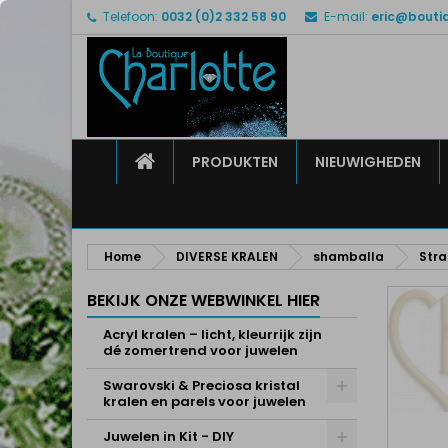
Telefoon:
0032 (0)2 332 58 90
E-mail:
eric@bouti
M
M
I
add_circle_outline
U 
Ve
HOME
PRODUKTEN
NIEUWIGHEDEN
Home
DIVERSE KRALEN
shamballa
Stra
BEKIJK ONZE WEBWINKEL HIER
Acryl kralen – licht, kleurrijk zijn
dé zomertrend voor juwelen
Swarovski & Preciosa kristal
kralen en parels voor juwelen
Juwelen in Kit - DIY