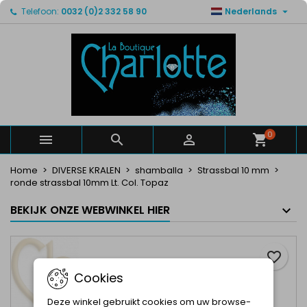

Telefoon:
0032 (0)2 332 58 90
Nederlands
×
×
×
Mijn verlanglijsten
Maak een verlanglijst
Inloggen
Maak een lijst
add_circle_outline
U moet ingelogd zijn om producten in uw verlanglijst
Verlanglijst naam
op te slaan.
Annuleren
Inloggen
Annuleren
Maak een verlanglijst
0



Home
DIVERSE KRALEN
shamballa
Strassbal 10 mm
ronde strassbal 10mm Lt. Col. Topaz
BEKIJK ONZE WEBWINKEL HIER
favorite_border
Cookies
Deze winkel gebruikt cookies om uw browse-