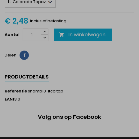
€ 2,48
Inclusief belasting
In winkelwagen
Aantal

Delen
Delen
PRODUCTDETAILS
Referentie
shamb10-ltcoltop
EAN13
0
Volg ons op Facebook