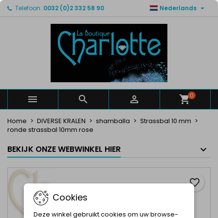

Telefoon:
0032 (0)2 332 58 90
Nederlands
×
×
×
Mijn verlanglijsten
Maak een verlanglijst
Inloggen
Maak een lijst
add_circle_outline
U moet ingelogd zijn om producten in uw verlanglijst
Verlanglijst naam
op te slaan.
Annuleren
Inloggen
Annuleren
Maak een verlanglijst
0



Home
DIVERSE KRALEN
shamballa
Strassbal 10 mm
ronde strassbal 10mm rose
BEKIJK ONZE WEBWINKEL HIER
favorite_border
Cookies
Deze winkel gebruikt cookies om uw browse-