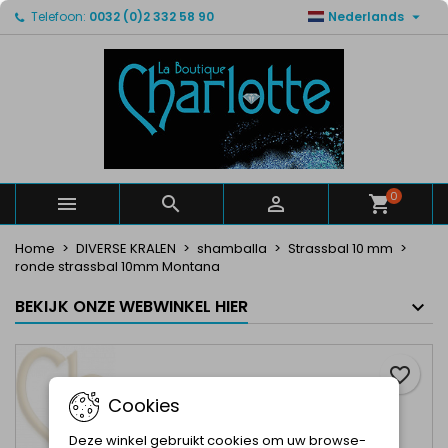

Telefoon:
0032 (0)2 332 58 90
Nederlands
×
×
×
Mijn verlanglijsten
Maak een verlanglijst
Inloggen
Maak een lijst
add_circle_outline
U moet ingelogd zijn om producten in uw verlanglijst
Verlanglijst naam
op te slaan.
Annuleren
Inloggen
Annuleren
Maak een verlanglijst
0



Home
DIVERSE KRALEN
shamballa
Strassbal 10 mm
ronde strassbal 10mm Montana
BEKIJK ONZE WEBWINKEL HIER
favorite_border
Cookies
Deze winkel gebruikt cookies om uw browse-