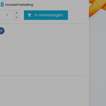
48
Inclusief belasting
In winkelwagen

Delen