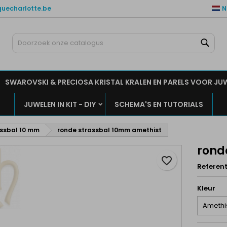
quecharlotte.be
N
ijn verlanglijsten
aak een verlanglijst
nloggen
Zoe
Maak een lijst
moet ingelogd zijn om producten in uw verlanglijst op te slaan.
rlanglijst naam
SWAROVSKI & PRECIOSA KRISTAL KRALEN EN PARELS VOOR JU
Annuleren
Inlogge
JUWELEN IN KIT - DIY
SCHEMA'S EN TUTORIALS
Annuleren
Maak een verlanglijs
ssbal 10 mm
ronde strassbal 10mm amethist
rond
favorite_border
Referent
Kleur