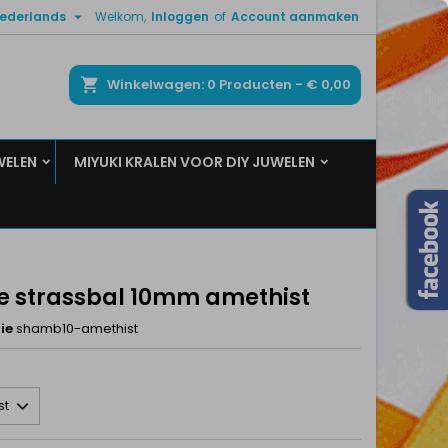

ederlands
Welkom,
Inloggen
of
Account aanmaken
×
×
×
ken
Winkelwagen
0
Producten -
€ 0,00
WELEN
MIYUKI KRALEN VOOR DIY JUWELEN
n
t
e strassbal 10mm amethist
ie
shamb10-amethist