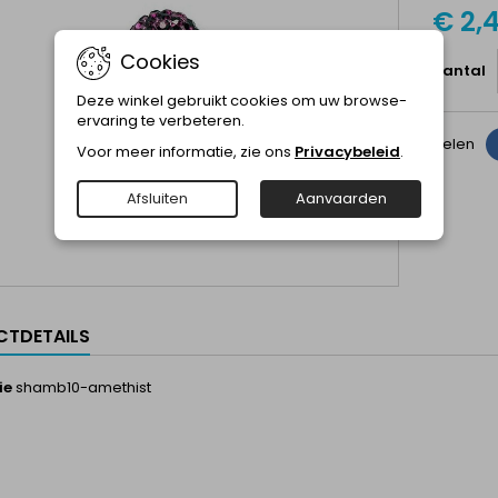
€ 2,
Cookies
Aantal
Deze winkel gebruikt cookies om uw browse-
ervaring te verbeteren.
Delen
Voor meer informatie, zie ons
Privacybeleid
.
Afsluiten
Aanvaarden
TDETAILS
ie
shamb10-amethist