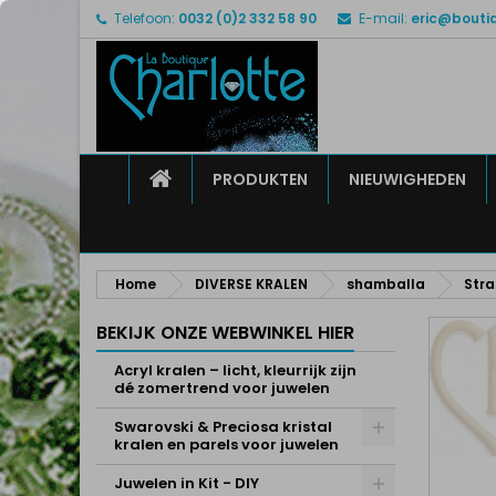
Telefoon:
0032 (0)2 332 58 90
E-mail:
eric@bouti
M
M
I
add_circle_outline
U 
Ve
HOME
PRODUKTEN
NIEUWIGHEDEN
Home
DIVERSE KRALEN
shamballa
Stra
BEKIJK ONZE WEBWINKEL HIER
Acryl kralen – licht, kleurrijk zijn
dé zomertrend voor juwelen
Swarovski & Preciosa kristal
kralen en parels voor juwelen
Juwelen in Kit - DIY