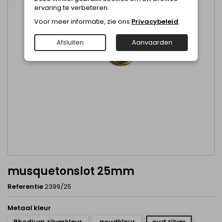
ervaring te verbeteren.
Voor meer informatie, zie ons
Privacybeleid
.
Afsluiten
Aanvaarden
musquetonslot 25mm
Referentie
2399/25
Metaal kleur
Rhodium zilverkleur
goudkleur
oud zilver