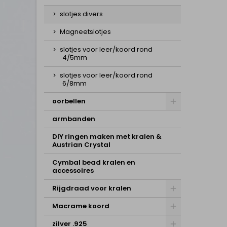
slotjes divers
Magneetslotjes
slotjes voor leer/koord rond
4/5mm
slotjes voor leer/koord rond
6/8mm
oorbellen
armbanden
DIY ringen maken met kralen &
Austrian Crystal
Cymbal bead kralen en
accessoires
Rijgdraad voor kralen
Macrame koord
zilver .925