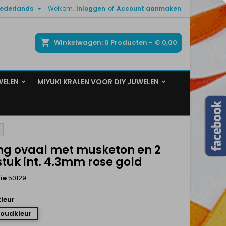

ederlands
Welkom,
Inloggen
of
Account aanmaken
×
×
×
ken
Winkelwagen
0
Producten -
€ 0,00
WELEN
MIYUKI KRALEN VOOR DIY JUWELEN
n
t
ing ovaal met musketon en 2
tuk int. 4.3mm rose gold
ie
50129
leur
Goudkleur