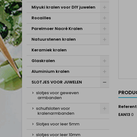
Miyuki kralen voor DIY juwelen
Rocailles
Parelmoer Nacré Kralen
Natuurstenen kralen
Keramiek kralen
Glaskralen
Aluminium kralen
SLOTJES VOOR JUWELEN
PRODUC
slotjes voor geweven
armbanden
Referent
schuifsloten voor
kralenarmbanden
EAN13
0
Slotjes voor leer 5mm
slotjes voor leer 10mm