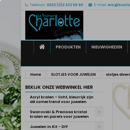
Telefoon:
0032 (0)2 332 58 90
E-mail:
eric@bouti
M
M
I
add_circle_outline
U 
Ve
HOME
PRODUKTEN
NIEUWIGHEDEN
Home
SLOTJES VOOR JUWELEN
slotjes diver
BEKIJK ONZE WEBWINKEL HIER
Acryl kralen – licht, kleurrijk zijn
dé zomertrend voor juwelen
Swarovski & Preciosa kristal
kralen en parels voor juwelen
Juwelen in Kit - DIY