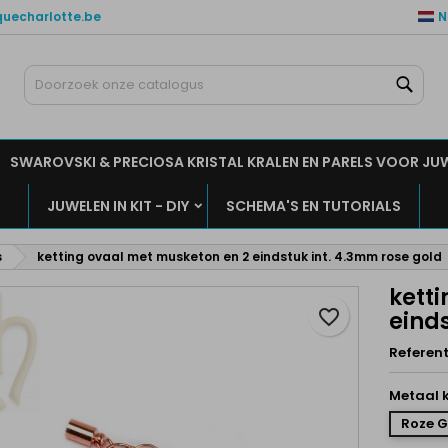
quecharlotte.be
N
ijn verlanglijsten
aak een verlanglijst
nloggen
Zoe
Maak een lijst
moet ingelogd zijn om producten in uw verlanglijst op te slaan.
rlanglijst naam
SWAROVSKI & PRECIOSA KRISTAL KRALEN EN PARELS VOOR JU
Annuleren
Inlogge
JUWELEN IN KIT - DIY
SCHEMA'S EN TUTORIALS
Annuleren
Maak een verlanglijs
s
ketting ovaal met musketon en 2 eindstuk int. 4.3mm rose gold
kett
favorite_border
einds
Referent
Metaal k
Roze 