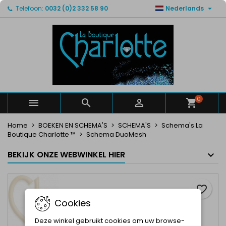

Telefoon:
0032 (0)2 332 58 90
Nederlands
×
×
×
Mijn verlanglijsten
Maak een verlanglijst
Inloggen
Maak een lijst
add_circle_outline
U moet ingelogd zijn om producten in uw verlanglijst
Verlanglijst naam
op te slaan.
Annuleren
Inloggen
Annuleren
Maak een verlanglijst
0



Home
BOEKEN EN SCHEMA'S
SCHEMA'S
Schema's La
Boutique Charlotte ™
Schema DuoMesh
BEKIJK ONZE WEBWINKEL HIER
favorite_border
Cookies
Deze winkel gebruikt cookies om uw browse-