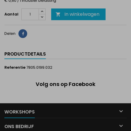
€ 0,60 / 1 Inclusief belasting
In winkelwagen
Aantal

Delen
Delen
PRODUCTDETAILS
Referentie
7805.0199.032
Volg ons op Facebook

WORKSHOPS

ONS BEDRIJF