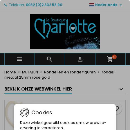

Telefoon:
0032 (0)2 332 58 90
Nederlands
×
×
×
Mijn verlanglijsten
Maak een verlanglijst
Inloggen
Maak een lijst
add_circle_outline
U moet ingelogd zijn om producten in uw verlanglijst
Verlanglijst naam
op te slaan.
Annuleren
Inloggen
Annuleren
Maak een verlanglijst
0



Home
METALEN
Rondellen en ronde figuren
rondel
metaal 25mm rose gold
BEKIJK ONZE WEBWINKEL HIER
favorite_border
Cookies
Deze winkel gebruikt cookies om uw browse-
ervaring te verbeteren.