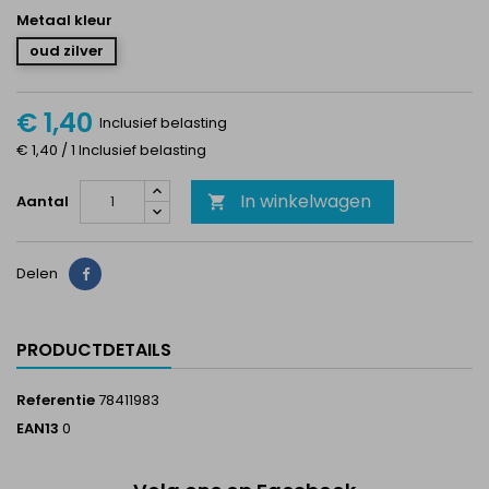
Metaal kleur
oud zilver
€ 1,40
Inclusief belasting
€ 1,40 / 1 Inclusief belasting
In winkelwagen
Aantal

Delen
Delen
PRODUCTDETAILS
Referentie
78411983
EAN13
0