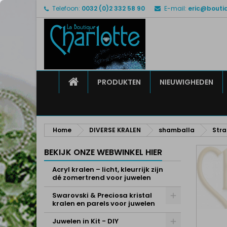
Telefoon:
0032 (0)2 332 58 90
E-mail:
eric@bouti
M
M
I
add_circle_outline
U 
Ve
HOME
PRODUKTEN
NIEUWIGHEDEN
Home
DIVERSE KRALEN
shamballa
Str
BEKIJK ONZE WEBWINKEL HIER
Acryl kralen – licht, kleurrijk zijn
dé zomertrend voor juwelen
Swarovski & Preciosa kristal
kralen en parels voor juwelen
Juwelen in Kit - DIY