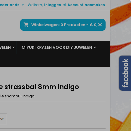

ederlands
Welkom,
Inloggen
of
Account aanmaken
×
×
×
ken
Winkelwagen
0
Producten -
€ 0,00
WELEN
MIYUKI KRALEN VOOR DIY JUWELEN
n
t
e strassbal 8mm indigo
ie
shamb8-indigo