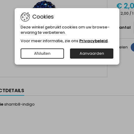
€ 2,
€ 2,00 / 1
Cookies
Deze winkel gebruikt cookies om uw browse-
Aantal
ervaring te verbeteren.
Voor meer informatie, zie ons
Privacybeleid
.
Delen
Afsluiten
Aanvaarden
TDETAILS
ie
shamb8-indigo