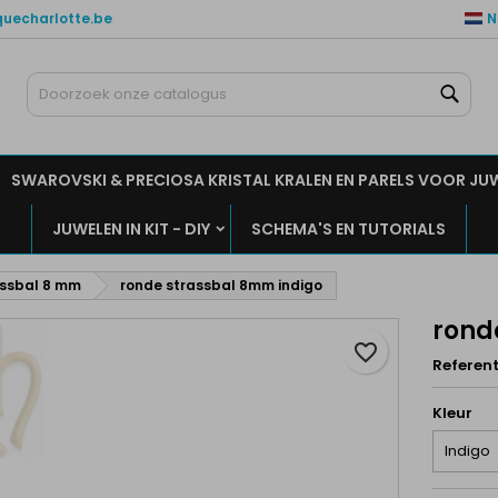
quecharlotte.be
N
ijn verlanglijsten
aak een verlanglijst
nloggen
Zoe
Maak een lijst
moet ingelogd zijn om producten in uw verlanglijst op te slaan.
rlanglijst naam
SWAROVSKI & PRECIOSA KRISTAL KRALEN EN PARELS VOOR JU
Annuleren
Inlogge
JUWELEN IN KIT - DIY
SCHEMA'S EN TUTORIALS
Annuleren
Maak een verlanglijs
assbal 8 mm
ronde strassbal 8mm indigo
rond
favorite_border
Referent
Kleur