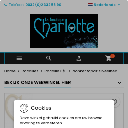

Telefoon:
0032 (0)2 332 58 90
Nederlands
×
×
×
Mijn verlanglijsten
Maak een verlanglijst
Inloggen
Maak een lijst
add_circle_outline
U moet ingelogd zijn om producten in uw verlanglijst
Verlanglijst naam
op te slaan.
Annuleren
Inloggen
Annuleren
Maak een verlanglijst
0



Home
Rocailles
Rocaille 8/0
donker topaz silverlined
BEKIJK ONZE WEBWINKEL HIER
favorite_border
Cookies
Deze winkel gebruikt cookies om uw browse-
ervaring te verbeteren.