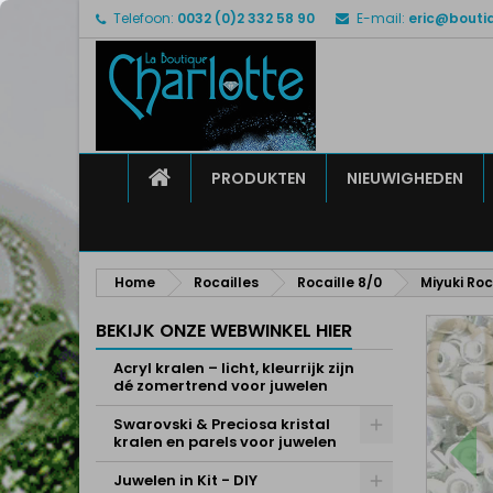
Telefoon:
0032 (0)2 332 58 90
E-mail:
eric@bouti
M
M
I
add_circle_outline
U 
Ve
HOME
PRODUKTEN
NIEUWIGHEDEN
Home
Rocailles
Rocaille 8/0
Miyuki Roc
BEKIJK ONZE WEBWINKEL HIER
Acryl kralen – licht, kleurrijk zijn
dé zomertrend voor juwelen
Swarovski & Preciosa kristal
kralen en parels voor juwelen
Juwelen in Kit - DIY