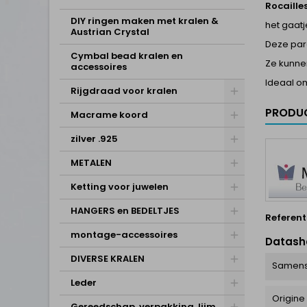
Rocaille
DIY ringen maken met kralen &
het gaat
Austrian Crystal
Deze par
Cymbal bead kralen en
Ze kunne
accessoires
Ideaal 
Rijgdraad voor kralen
PRODUC
Macrame koord
zilver .925
METALEN
Ketting voor juwelen
HANGERS en BEDELTJES
Referent
montage-accessoires
Datash
DIVERSE KRALEN
Samens
Leder
Origine
Gereedschap, verpakking, lijm