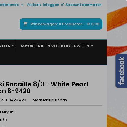

ederlands
Welkom,
Inloggen
of
Account aanmaken
×
×
×
ken
Winkelwagen
0
Producten -
€ 0,00
WELEN
MIYUKI KRALEN VOOR DIY JUWELEN
n
t
i Rocaille 8/0 - White Pearl
on 8-9420
ie
8-9420 420
Merk
Miyuki Beads
l
Miyuki
.
 8/0