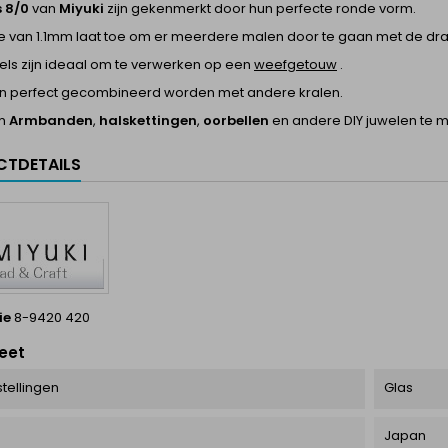
s 8/0
van
Miyuki
zijn gekenmerkt door hun perfecte ronde vorm.
je van 1.1mm laat toe om er meerdere malen door te gaan met de dr
els zijn ideaal om te verwerken op een
weefgetouw
.
n perfect gecombineerd worden met andere kralen.
om
Armbanden
,
halskettingen
,
oorbellen
en andere DIY juwelen te 
TDETAILS
ie
8-9420 420
eet
tellingen
Glas
Japan