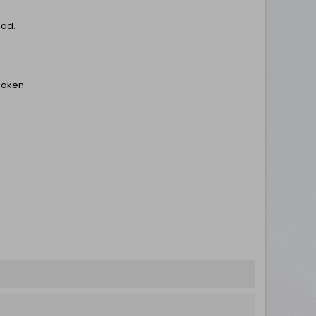
aad.
maken.