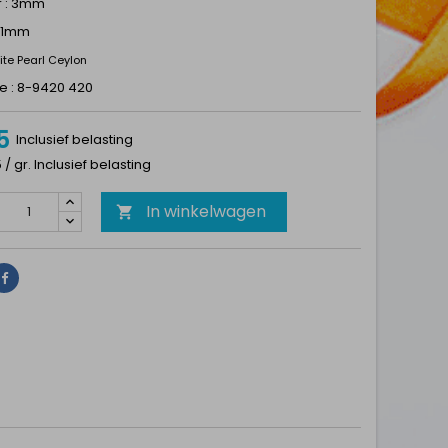
r : 3mm
1.1mm
te Pearl Ceylon
e : 8-9420 420
5
Inclusief belasting
5 / gr. Inclusief belasting
In winkelwagen

Delen