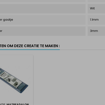
Wit
r gaatje
1.1mm
er
3mm
TEN OM DEZE CREATIE TE MAKEN :
NTIE:
MATBEADALON