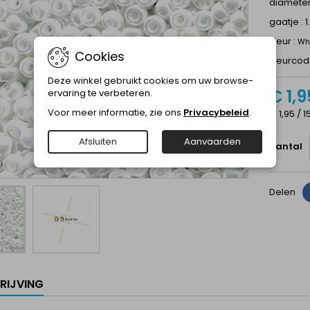
diamete
gaatje : 
kleur :
Whi
Cookies
kleurcod
Deze winkel gebruikt cookies om uw browse-
€ 1,9
ervaring te verbeteren.
Voor meer informatie, zie ons
Privacybeleid
.
€ 1,95 / 1
Afsluiten
Aanvaarden
Aantal
Delen
RIJVING