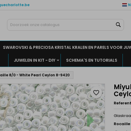
quecharlotte.be
N
ijn verlanglijsten
aak een verlanglijst
nloggen
Zoe
Maak een lijst
moet ingelogd zijn om producten in uw verlanglijst op te slaan.
rlanglijst naam
SWAROVSKI & PRECIOSA KRISTAL KRALEN EN PARELS VOOR JU
Annuleren
Inlogge
JUWELEN IN KIT - DIY
SCHEMA'S EN TUTORIALS
Annuleren
Maak een verlanglijs
aille 8/0 - White Pearl Ceylon 8-9420
Miyuk
favorite_border
Ceyl
Referent
Glaskraa
Rocaille